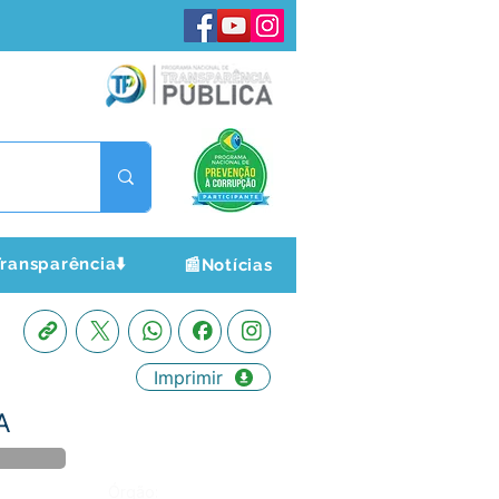
ransparência⬇️
📰Notícias
Imprimir
A
Órgão: