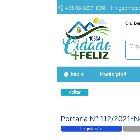
+55 68 3237 1066
gabinet
Olá, Be
🏠 Início
Município⬇️
Voltar
Portaria N° 112/2021-
Legislação
Número do Diário: