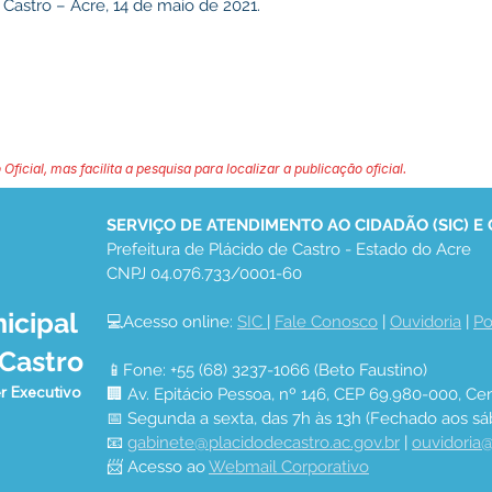
 Castro – Acre, 14 de maio de 2021.
 Oficial, mas facilita a pesquisa para localizar a publicação oficial.
SERVIÇO DE ATENDIMENTO AO CIDADÃO (SIC) E
Prefeitura de Plácido de Castro - Estado do Acre
CNPJ 04.076.733/0001-60
icipal
💻Acesso online: 
SIC 
| 
Fale Conosco
 | 
Ouvidoria
 | 
Po
 Castro
📱Fone: +55 (68) 3237-1066 (Beto Faustino)
r Executivo
🏢 Av. Epitácio Pessoa, nº 146, CEP 69.980-000, Cen
📅 Segunda a sexta, das 7h às 13h (Fechado aos sá
📧 
gabinete@placidodecastro.ac.gov.br
 | 
ouvidoria@
📨 Acesso ao 
Webmail Corporativo