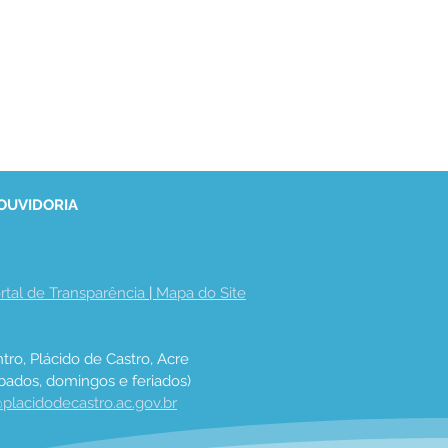
 OUVIDORIA
rtal de Transparência
 | 
Mapa do Site
tro, Plácido de Castro, Acre
bados, domingos e feriados)
placidodecastro.ac.gov.br