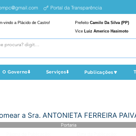
epmpc@gmail.com
Portal da Transparência
m-vindo a Plácido de Castro!
Prefeito
Camilo Da Silva (PP)
Vice
Luiz Americo Hasimoto
O Governo⬇️
Serviços⬇️
T
Publicações🔽
Nomear a Sra. ANTONIETA FERREIRA PAIV
Portaria
Página da Publicação:
Data da Publicação: