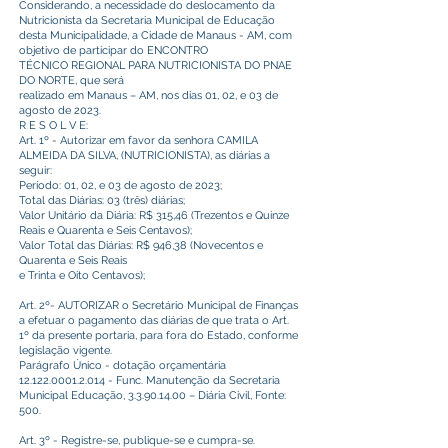
Considerando, a necessidade do deslocamento da
Nutricionista da Secretaria Municipal de Educação
desta Municipalidade, a Cidade de Manaus - AM, com
objetivo de participar do ENCONTRO
TÉCNICO REGIONAL PARA NUTRICIONISTA DO PNAE
DO NORTE, que será
realizado em Manaus – AM, nos dias 01, 02, e 03 de
agosto de 2023.
R E S O L V E:
Art. 1º - Autorizar em favor da senhora CAMILA
ALMEIDA DA SILVA, (NUTRICIONISTA), as diárias a
seguir:
Período: 01, 02, e 03 de agosto de 2023;
Total das Diárias: 03 (três) diárias;
Valor Unitário da Diária: R$ 315,46 (Trezentos e Quinze
Reais e Quarenta e Seis Centavos);
Valor Total das Diárias: R$ 946,38 (Novecentos e
Quarenta e Seis Reais
e Trinta e Oito Centavos);
Art. 2º- AUTORIZAR o Secretário Municipal de Finanças
a efetuar o pagamento das diárias de que trata o Art.
1º da presente portaria, para fora do Estado, conforme
legislação vigente.
Parágrafo Único - dotação orçamentária
12.122.0001.2.014
- Func. Manutenção da Secretaria
Municipal Educação,
3.3.90.14.00
– Diária Civil, Fonte:
500.
Art. 3º - Registre-se, publique-se e cumpra-se.