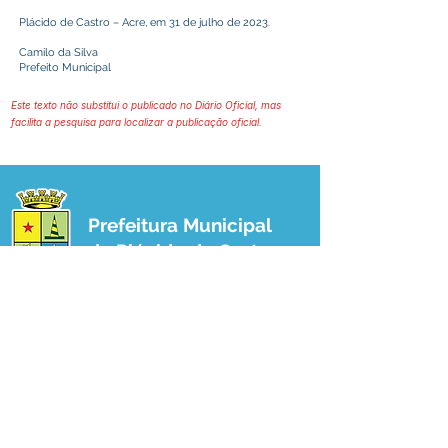
Plácido de Castro – Acre, em 31 de julho de 2023.
Camilo da Silva
Prefeito Municipal
Este texto não substitui o publicado no Diário Oficial, mas
facilita a pesquisa para localizar a publicação oficial.
Prefeitura Municipal
de Plácido de Castro
Poder Executivo
SERVIÇO DE ATENDIMENTO AO 
CIDADÃO (SIC) E OUVIDORIA
Prefeitura de Plácido de Castro - Estado 
do Acre
CNPJ 04.076.733/0001-60