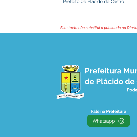
Prefeito de Plácido de Castro
Este texto não substitui o publicado no Diário
Prefeitura Mun
de Plácido de
Pode
Fale na Prefeitura
Whatsapp