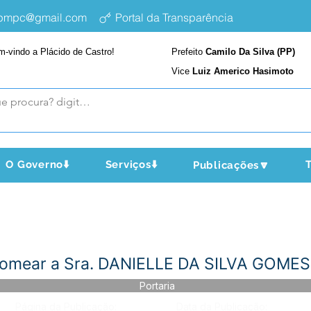
epmpc@gmail.com
Portal da Transparência
m-vindo a Plácido de Castro!
Prefeito
Camilo Da Silva (PP)
Vice
Luiz Americo Hasimoto
O Governo⬇️
Serviços⬇️
T
Publicações🔽
Nomear a Sra. DANIELLE DA SILVA GOMES
Portaria
Página da Publicação:
Data da Publicação: