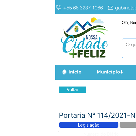
+55 68 3237 1066
gabinet
Olá, Be
🏠 Início
Município⬇️
Voltar
Portaria N° 114/2021-
Legislação
Número do Diário: