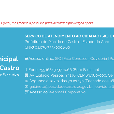
 Oficial, mas facilita a pesquisa para localizar a publicação oficial.
SERVIÇO DE ATENDIMENTO AO CIDADÃO (SIC) E
Prefeitura de Plácido de Castro - Estado do Acre
CNPJ 04.076.733/0001-60
icipal
💻Acesso online: 
SIC 
| 
Fale Conosco
 | 
Ouvidoria
 | 
Po
 Castro
📱Fone: +55 (68) 3237-1066 (Beto Faustino)
r Executivo
🏢 Av. Epitácio Pessoa, nº 146, CEP 69.980-000, Cen
📅 Segunda a sexta, das 7h às 13h (Fechado aos sá
📧 
gabinete@placidodecastro.ac.gov.br
 | 
ouvidoria@
📨 Acesso ao 
Webmail Corporativo