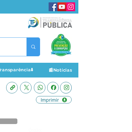
ransparência⬇️
📰Notícias
Imprimir
Órgão: