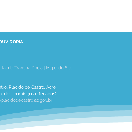
 OUVIDORIA
rtal de Transparência
 | 
Mapa do Site
tro, Plácido de Castro, Acre
bados, domingos e feriados)
placidodecastro.ac.gov.br