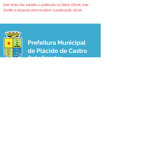
Este texto não substitui o publicado no Diário Oficial, mas
facilita a pesquisa para localizar a publicação oficial.
Prefeitura Municipal
de Plácido de Castro
Poder Executivo
SERVIÇO DE ATENDIMENTO AO 
CIDADÃO (SIC) E OUVIDORIA
Prefeitura de Plácido de Castro - Estado 
do Acre
CNPJ 04.076.733/0001-60
💻Acesso online: 
SIC 
| 
Fale Conosco
 | 
Ouvidoria
 | 
Portal de Transparência
 | 
Mapa do Site