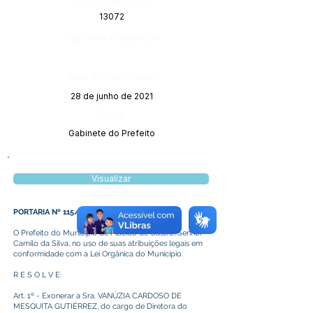
13072
Página da Publicação:
Data da Publicação:
28 de junho de 2021
Órgão:
Gabinete do Prefeito
Visualizar
PORTARIA Nº 115/2021
O Prefeito do Município de Plácido de Castro, Senhor
Camilo da Silva, no uso de suas atribuições legais em
conformidade com a Lei Orgânica do Município.
R E S O L V E:
Art. 1º - Exonerar a Sra. VANÚZIA CARDOSO DE
MESQUITA GUTIÉRREZ, do cargo de Diretora do