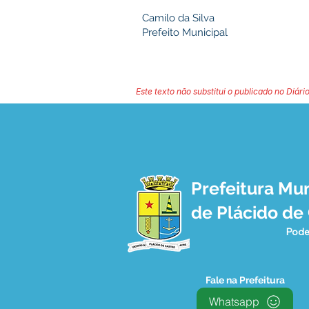
Camilo da Silva
Prefeito Municipal
Este texto não substitui o publicado no Diário
Prefeitura Mun
de Plácido de
Pode
Fale na Prefeitura
Whatsapp