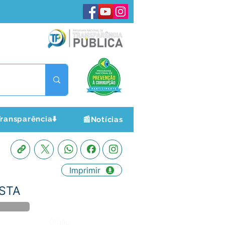
ransparência⬇️
📰Notícias
Imprimir
ISTA
Órgão: