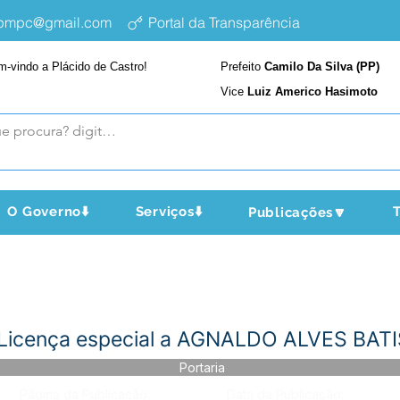
epmpc@gmail.com
Portal da Transparência
m-vindo a Plácido de Castro!
Prefeito
Camilo Da Silva (PP)
Vice
Luiz Americo Hasimoto
O Governo⬇️
Serviços⬇️
T
Publicações🔽
- Licença especial a AGNALDO ALVES BAT
Portaria
Página da Publicação:
Data da Publicação: