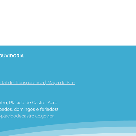
 OUVIDORIA
rtal de Transparência
 | 
Mapa do Site
tro, Plácido de Castro, Acre
bados, domingos e feriados)
placidodecastro.ac.gov.br