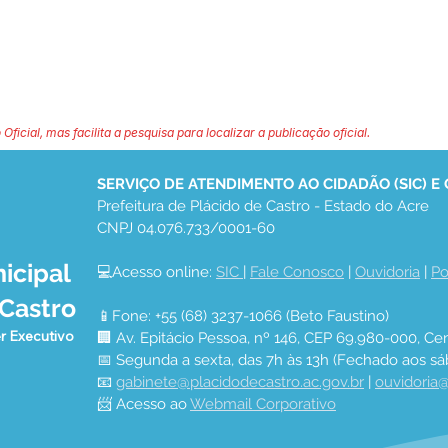
 Oficial, mas facilita a pesquisa para localizar a publicação oficial.
SERVIÇO DE ATENDIMENTO AO CIDADÃO (SIC) E
Prefeitura de Plácido de Castro - Estado do Acre
CNPJ 04.076.733/0001-60
icipal
💻Acesso online: 
SIC 
| 
Fale Conosco
 | 
Ouvidoria
 | 
Po
 Castro
📱Fone: +55 (68) 3237-1066 (Beto Faustino)
r Executivo
🏢 Av. Epitácio Pessoa, nº 146, CEP 69.980-000, Cen
📅 Segunda a sexta, das 7h às 13h (Fechado aos sá
📧 
gabinete@placidodecastro.ac.gov.br
 | 
ouvidoria@
📨 Acesso ao 
Webmail Corporativo