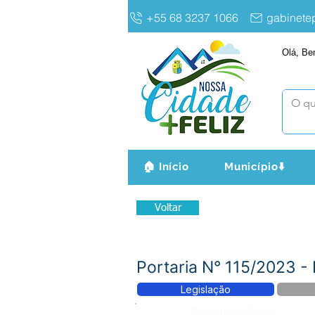
+55 68 3237 1066
gabinet
Olá, Be
🏠 Início
Município⬇️
Voltar
Portaria N° 115/2023 
Legislação
Número do Diário: