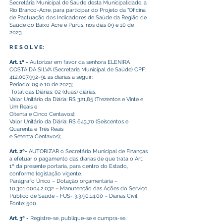
Secretária Municipal de Saúde desta Municipalidade, a
Rio Branco-Acre, para participar do Projeto da “Oficina
de Pactuação dos Indicadores de Saúde da Região de
Saúde do Baixo Acre e Purus, nos dias 09 e 10 de
2023.
R E S O L V E:
Art. 1º -
Autorizar em favor da senhora ELENIRA
COSTA DA SILVA (Secretaria Municipal de Saúde) CPF:
412.007.992-91
as diárias a seguir:
Período: 09 e 10 de 2023;
Total das Diárias: 02 (duas) diárias.
Valor Unitário da Diária: R$ 321,85 (Trezentos e Vinte e
Um Reais e
Oitenta e Cinco Centavos);
Valor Unitário da Diária: R$ 643,70 (Seiscentos e
Quarenta e Três Reais
e Setenta Centavos);
Art. 2º-
AUTORIZAR o Secretário Municipal de Finanças
a efetuar o pagamento das diárias de que trata o Art.
1º da presente portaria, para dentro do Estado,
conforme legislação vigente.
Parágrafo Único – Dotação orçamentária –
10.301.0004.2.032
– Manutenção das Ações do Serviço
Público de Saúde - FUS-
3.3.90.14.00
– Diárias Civil,
Fonte: 500.
Art. 3º -
Registre-se, publique-se e cumpra-se.