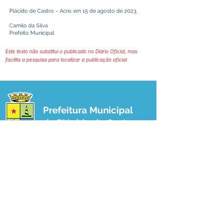
Plácido de Castro – Acre, em 15 de agosto de 2023.
Camilo da Silva
Prefeito Municipal
Este texto não substitui o publicado no Diário Oficial, mas
facilita a pesquisa para localizar a publicação oficial.
Prefeitura Municipal
de Plácido de Castro
Poder Executivo
SERVIÇO DE ATENDIMENTO AO 
CIDADÃO (SIC) E OUVIDORIA
Prefeitura de Plácido de Castro - Estado 
do Acre
CNPJ 04.076.733/0001-60