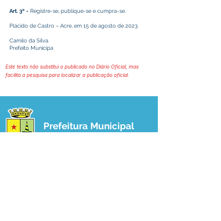
Art. 3º -
Registre-se, publique-se e cumpra-se.
Plácido de Castro – Acre, em 15 de agosto de 2023.
Camilo da Silva
Prefeito Municipa
Este texto não substitui o publicado no Diário Oficial, mas
facilita a pesquisa para localizar a publicação oficial.
Prefeitura Municipal
de Plácido de Castro
Poder Executivo
SERVIÇO DE ATENDIMENTO AO 
CIDADÃO (SIC) E OUVIDORIA
Prefeitura de Plácido de Castro - Estado 
do Acre
CNPJ 04.076.733/0001-60