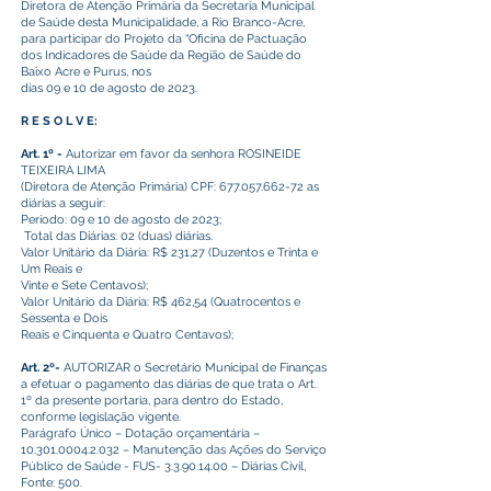
Diretora de Atenção Primária da Secretaria Municipal
de Saúde desta Municipalidade, a Rio Branco-Acre,
para participar do Projeto da “Oficina de Pactuação
dos Indicadores de Saúde da Região de Saúde do
Baixo Acre e Purus, nos
dias 09 e 10 de agosto de 2023.
R E S O L V E:
Art. 1º -
Autorizar em favor da senhora ROSINEIDE
TEIXEIRA LIMA
(Diretora de Atenção Primária) CPF:
677.057.662-72
as
diárias a seguir:
Período: 09 e 10 de agosto de 2023;
Total das Diárias: 02 (duas) diárias.
Valor Unitário da Diária: R$ 231,27 (Duzentos e Trinta e
Um Reais e
Vinte e Sete Centavos);
Valor Unitário da Diária: R$ 462,54 (Quatrocentos e
Sessenta e Dois
Reais e Cinquenta e Quatro Centavos);
Art. 2º-
AUTORIZAR o Secretário Municipal de Finanças
a efetuar o pagamento das diárias de que trata o Art.
1º da presente portaria, para dentro do Estado,
conforme legislação vigente.
Parágrafo Único – Dotação orçamentária –
10.301.0004.2.032
– Manutenção das Ações do Serviço
Público de Saúde - FUS-
3.3.90.14.00
– Diárias Civil,
Fonte: 500.