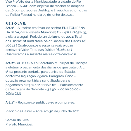
Vice Prefeito desta Municipalidade, a cidade de Rio
Branco – ACRE, com objetivo de receber as doações
de 10 computadores Desktop e 2 veículos automotivo
da Polícia Federal no dia 29 de junho de 2021 .
R E S O L V E:
Art. 1º
- Autorizar em favor do senhor ENILTON PENA
DA SILVA, (Vice Prefeito Municipal) CPF
461.247.052-49
,
a diária a seguir: Período: 29 de junho de 2021; Total
das Diárias: 01 (um) diária; Valor Unitário das Diárias: R$
460,12 ( Quatrocentos e sessenta reais e doze
centavos); Valor Total das Diárias: R$ 460,12 (
Quatrocentos e sessenta reais e doze centavos);
Art. 2º
- AUTORIZAR o Secretário Municipal de Finanças
a efetuar o pagamento das diárias de que trata o Art.
1º da presente portaria, para dentro do Estado,
conforme legislação vigente. Parágrafo Único -
dotação orçamentária a ser utilizada para o
pagamento é
03.04.122.0006.2.101
– Funcionamento
da Secretaria de Gabinete –
3.3.90.14.00.00.00.00
-
Diária Civil.
Art. 3º
- Registre-se, publique-se e cumpra-se.
Plácido de Castro – Acre, em 30 de junho de 2021.
Camilo da Silva
Prefeito Municipal