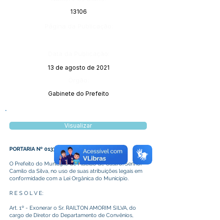
13106
Página da Publicação:
Data da Publicação:
13 de agosto de 2021
Órgão:
Gabinete do Prefeito
Visualizar
PORTARIA Nº 0137/2021
O Prefeito do Município de Plácido de Castro, Senhor
Camilo da Silva, no uso de suas atribuições legais em
conformidade com a Lei Orgânica do Município.
R E S O L V E:
Art. 1º - Exonerar o Sr. RAILTON AMORIM SILVA, do
cargo de Diretor do Departamento de Convênios,