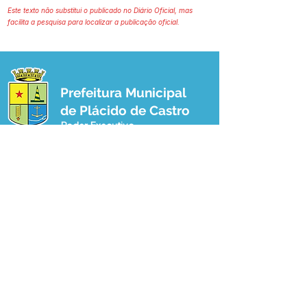
Este texto não substitui o publicado no Diário Oficial, mas
facilita a pesquisa para localizar a publicação oficial.
Prefeitura Municipal
de Plácido de Castro
Poder Executivo
SERVIÇO DE ATENDIMENTO AO 
CIDADÃO (SIC) E OUVIDORIA
Prefeitura de Plácido de Castro - Estado 
do Acre
CNPJ 04.076.733/0001-60
💻Acesso online: 
SIC 
| 
Fale Conosco
 | 
Ouvidoria
 | 
Portal de Transparência
 | 
Mapa do Site