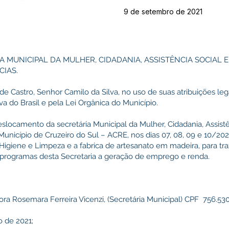
9 de setembro de 2021
A MUNICIPAL DA MULHER, CIDADANIA, ASSISTÊNCIA SOCIAL 
CIAS.
de Castro, Senhor Camilo da Silva, no uso de suas atribuições leg
a do Brasil e pela Lei Orgânica do Município.
locamento da secretária Municipal da Mulher, Cidadania, Assistê
unicípio de Cruzeiro do Sul – ACRE, nos dias 07, 08, 09 e 10/2021
Higiene e Limpeza e a fabrica de artesanato em madeira, para tra
s programas desta Secretaria a geração de emprego e renda.
hora Rosemara Ferreira Vicenzi, (Secretária Municipal) CPF 756.530.
o de 2021;