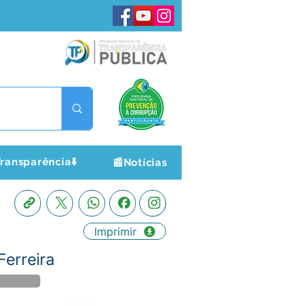
ransparência⬇️
📰Notícias
Imprimir
Ferreira
Órgão: