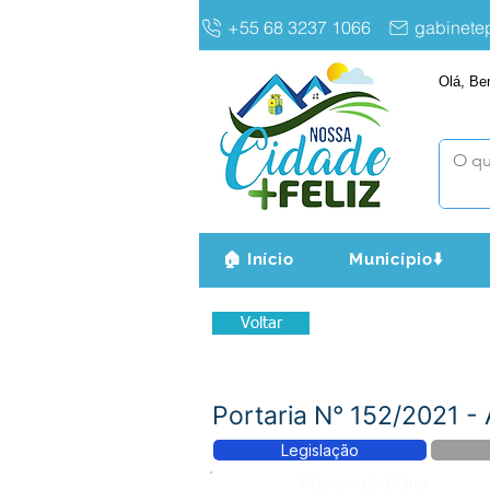
+55 68 3237 1066
gabinet
Olá, Be
🏠 Início
Município⬇️
Voltar
Portaria N° 152/2021 -
Legislação
Número do Diário: