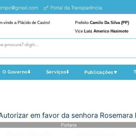
epmpc@gmail.com
Portal da Transparência
m-vindo a Plácido de Castro!
Prefeito
Camilo Da Silva (PP)
Vice
Luiz Americo Hasimoto
O Governo⬇️
Serviços⬇️
T
Publicações🔽
 Autorizar em favor da senhora Rosemara 
Portaria
Página da Publicação:
Data da Publicação: