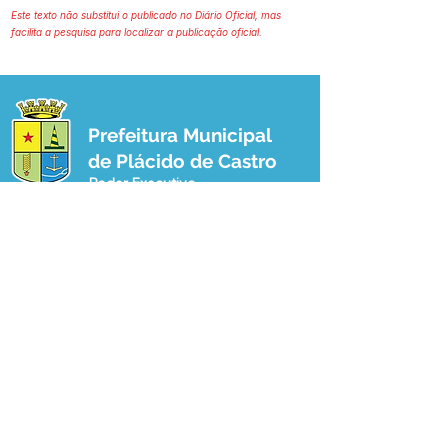
Este texto não substitui o publicado no Diário Oficial, mas
facilita a pesquisa para localizar a publicação oficial.
Prefeitura Municipal
de Plácido de Castro
Poder Executivo
SERVIÇO DE ATENDIMENTO AO 
CIDADÃO (SIC) E OUVIDORIA
Prefeitura de Plácido de Castro - Estado 
do Acre
CNPJ 04.076.733/0001-60
💻Acesso online: 
SIC 
| 
Fale Conosco
 | 
Ouvidoria
 | 
Portal de Transparência
 | 
Mapa do Site