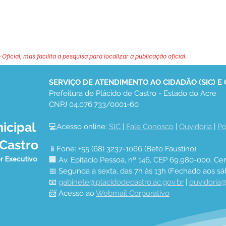
 Oficial, mas facilita a pesquisa para localizar a publicação oficial.
SERVIÇO DE ATENDIMENTO AO CIDADÃO (SIC) E
Prefeitura de Plácido de Castro - Estado do Acre
CNPJ 04.076.733/0001-60
icipal
💻Acesso online: 
SIC 
| 
Fale Conosco
 | 
Ouvidoria
 | 
Po
 Castro
📱Fone: +55 (68) 3237-1066 (Beto Faustino)
r Executivo
🏢 Av. Epitácio Pessoa, nº 146, CEP 69.980-000, Cen
📅 Segunda a sexta, das 7h às 13h (Fechado aos sá
📧 
gabinete@placidodecastro.ac.gov.br
 | 
ouvidoria@
📨 Acesso ao 
Webmail Corporativo