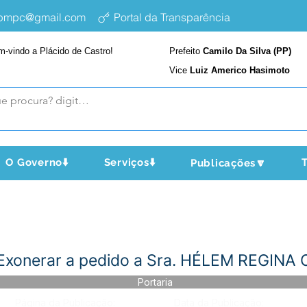
epmpc@gmail.com
Portal da Transparência
m-vindo a Plácido de Castro!
Prefeito
Camilo Da Silva (PP)
Vice
Luiz Americo Hasimoto
O Governo⬇️
Serviços⬇️
T
Publicações🔽
 Exonerar a pedido a Sra. HÉLEM REGINA
Portaria
Página da Publicação:
Data da Publicação: