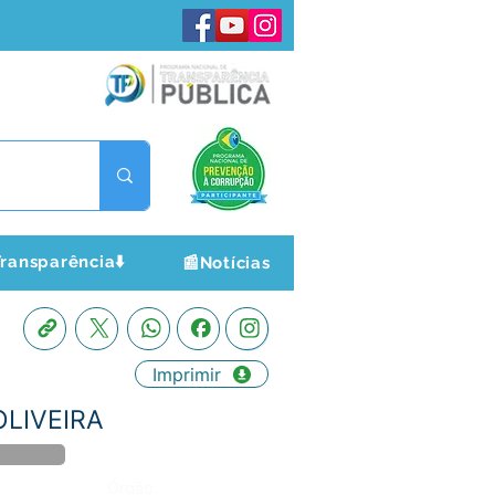
ransparência⬇️
📰Notícias
Imprimir
 OLIVEIRA
Órgão: