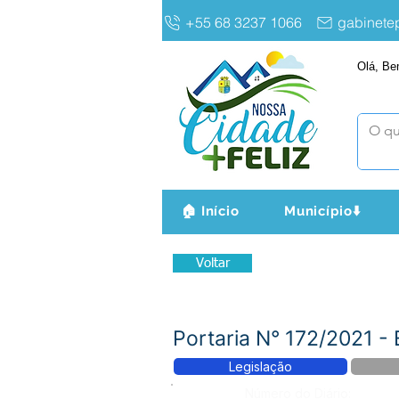
+55 68 3237 1066
gabinet
Olá, Be
🏠 Início
Município⬇️
Voltar
Portaria N° 172/2021 -
Legislação
Número do Diário: