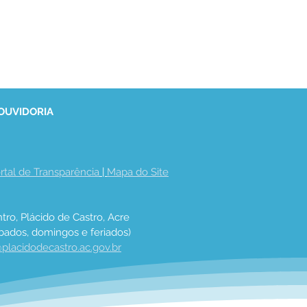
 OUVIDORIA
rtal de Transparência
 | 
Mapa do Site
tro, Plácido de Castro, Acre
bados, domingos e feriados)
placidodecastro.ac.gov.br