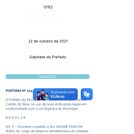
13152
Página da Publicação:
Data da Publicação:
22 de outubro de 2021
Órgão:
Gabinete do Prefeito
Visualizar
PORTARIA Nº 174/2021
O Prefeito do Município de Plácido de Castro, Senhor
Camilo da Silva, no uso de suas atribuições legais em
conformidade com a Lei Orgânica do Município.
R E S O L V E:
Art. 1º - Exonerar a pedido a Sra. NAIANE MAIA DA
ROSA, do cargo de Diretora Administrativa da Unidade