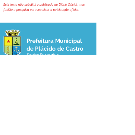
Este texto não substitui o publicado no Diário Oficial, mas
facilita a pesquisa para localizar a publicação oficial.
Prefeitura Municipal
de Plácido de Castro
Poder Executivo
SERVIÇO DE ATENDIMENTO AO 
CIDADÃO (SIC) E OUVIDORIA
Prefeitura de Plácido de Castro - Estado 
do Acre
CNPJ 04.076.733/0001-60
💻Acesso online: 
SIC 
| 
Fale Conosco
 | 
Ouvidoria
 | 
Portal de Transparência
 | 
Mapa do Site