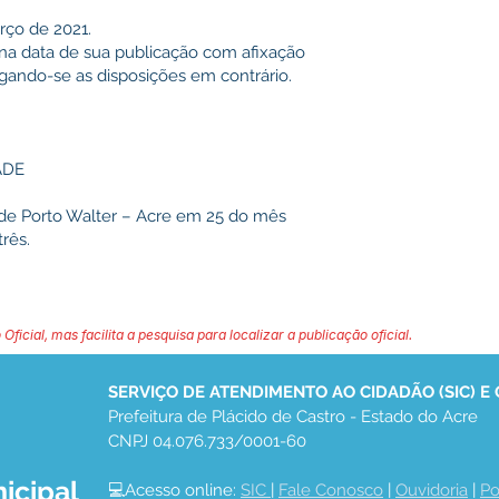
rço de 2021.
or na data de sua publicação com afixação
ogando-se as disposições em contrário.
ADE
 de Porto Walter – Acre em 25 do mês
três.
 Oficial, mas facilita a pesquisa para localizar a publicação oficial.
SERVIÇO DE ATENDIMENTO AO CIDADÃO (SIC) E
Prefeitura de Plácido de Castro - Estado do Acre
CNPJ 04.076.733/0001-60
icipal
💻Acesso online: 
SIC 
| 
Fale Conosco
 | 
Ouvidoria
 | 
Po