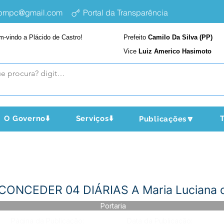
epmpc@gmail.com
Portal da Transparência
m-vindo a Plácido de Castro!
Prefeito
Camilo Da Silva (PP)
Vice
Luiz Americo Hasimoto
O Governo⬇️
Serviços⬇️
T
Publicações🔽
- CONCEDER 04 DIÁRIAS A Maria Luciana d
Portaria
Página da Publicação:
Data da Publicação: