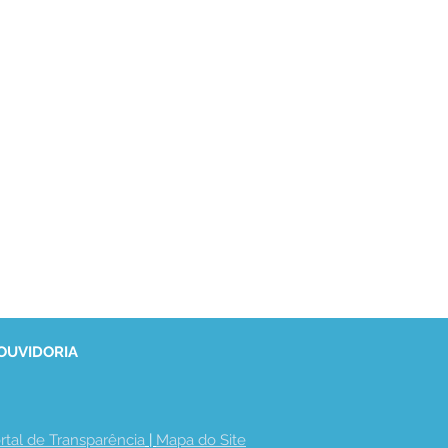
 OUVIDORIA
rtal de Transparência
 | 
Mapa do Site