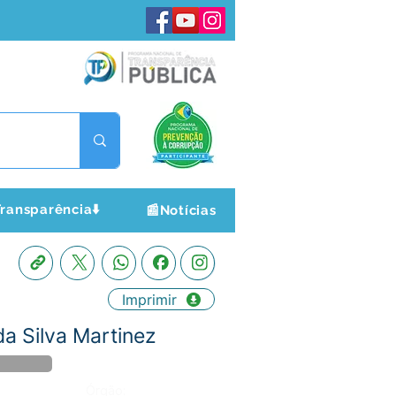
ransparência⬇️
📰Notícias
Imprimir
a Silva Martinez
Órgão: