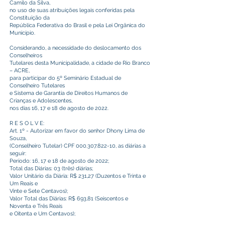
Camilo da Silva,
no uso de suas atribuições legais conferidas pela
Constituição da
República Federativa do Brasil e pela Lei Orgânica do
Município.
Considerando, a necessidade do deslocamento dos
Conselheiros
Tutelares desta Municipalidade, a cidade de Rio Branco
– ACRE,
para participar do 5º Seminário Estadual de
Conselheiro Tutelares
e Sistema de Garantia de Direitos Humanos de
Crianças e Adolescentes,
nos dias 16, 17 e 18 de agosto de 2022.
R E S O L V E:
Art. 1º - Autorizar em favor do senhor Dhony Lima de
Souza,
(Conselheiro Tutelar) CPF
000.307.822-10
, as diárias a
seguir:
Período: 16, 17 e 18 de agosto de 2022;
Total das Diárias: 03 (três) diárias;
Valor Unitário da Diária: R$ 231,27 (Duzentos e Trinta e
Um Reais e
Vinte e Sete Centavos);
Valor Total das Diárias: R$ 693,81 (Seiscentos e
Noventa e Três Reais
e Oitenta e Um Centavos);