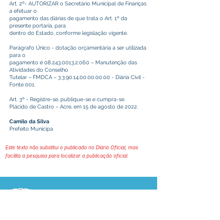
Art. 2º- AUTORIZAR o Secretário Municipal de Finanças
a efetuar o
pagamento das diárias de que trata o Art. 1º da
presente portaria, para
dentro do Estado, conforme legislação vigente.
Parágrafo Único - dotação orçamentária a ser utilizada
para o
pagamento é
08.243.0013.2.060
– Manutenção das
Atividades do Conselho
Tutelar – FMDCA –
3.3.90.14.00.00.00.00
- Diária Civil -
Fonte 001.
Art. 3º - Registre-se, publique-se e cumpra-se.
Plácido de Castro – Acre, em 15 de agosto de 2022.
Camilo da Silva
Prefeito Municipa
Este texto não substitui o publicado no Diário Oficial, mas
facilita a pesquisa para localizar a publicação oficial.
Prefeitura Municipal
de Plácido de Castro