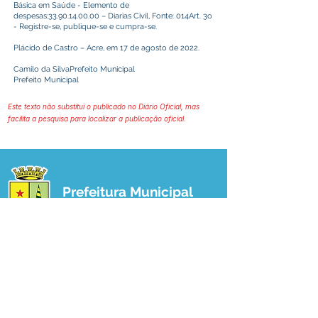
Básica em Saúde - Elemento de
despesas:
33.90.14.00.00
– Diarias Civil, Fonte: 014Art. 3o
- Registre-se, publique-se e cumpra-se.
Plácido de Castro – Acre, em 17 de agosto de 2022.
Camilo da SilvaPrefeito Municipal
Prefeito Municipal
Este texto não substitui o publicado no Diário Oficial, mas
facilita a pesquisa para localizar a publicação oficial.
Prefeitura Municipal
de Plácido de Castro
Poder Executivo
SERVIÇO DE ATENDIMENTO AO 
CIDADÃO (SIC) E OUVIDORIA
Prefeitura de Plácido de Castro - Estado 
do Acre