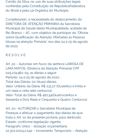
Camilo da Silva, no uso de suas atribuições legais
conferidas pela Constituição da RepúblicaFederativa
do Brasil e pela Lei Orgânica do Município.
Considerando, a necessidade do deslocamento da
DIRETORA DE ATENÇÃO PRIMARIA da Secretaria
Municipal de Saúde desta Municipalidade, acidade de
Rio Branco – AC, com objetivo de participar do “Oficina
sobre Qualificação da Atenção Ofertadas às Pessoas
Idosas na atenção Primária”, nos dias 24 e 25 de agosto
de 2022.
R E S O L V E:
Art. 2o - Autorizar em favor da senhora LARISSA DE
LIMA MATOS, (Diretora da Atenção Primaria) CPF
025.274.982-05
, as diárias a seguir:
Período: 24 e 25 de agosto de 2022.;
Total das Diárias: 02 (duas) diárias;
Valor Unitário da Diária: R$ 231,27 (Duzentos e trinta e
um reais e vinte sete centavos);
Valor Total da Diária: R$ 462,54(Quatrocentos e
Sessenta e Dois Reais e Cinquenta e Quatro Centavos).
Art. 2o- AUTORIZAR o Secretário Municipal de
Finanças a efetuar o pagamento das diárias de que
trata o Art. 1o da presente portaria, para dentrodo
Estado, conforme legislação vigente.
Parágrafo Único - dotação orçamentária
10.301.0004.2.042
– Incremento Temporário – Atenção