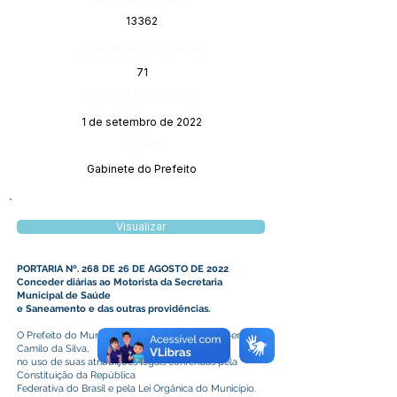
13362
Página da Publicação:
71
Data da Publicação:
1 de setembro de 2022
Órgão:
Gabinete do Prefeito
Visualizar
PORTARIA Nº. 268 DE 26 DE AGOSTO DE 2022
Conceder diárias ao Motorista da Secretaria
Municipal de Saúde
e Saneamento e das outras providências.
O Prefeito do Município de Plácido de Castro, Senhor
Camilo da Silva,
no uso de suas atribuições legais conferidas pela
Constituição da República
Federativa do Brasil e pela Lei Orgânica do Município.