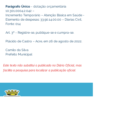
Parágrafo Único
- dotação orçamentária
10.301.0004.2.042
–
Incremento Temporário – Atenção Básica em Saúde -
Elemento de despesas:
33.90.14.00.00
– Diarias Civil,
Fonte: 014
Art. 3º - Registre-se, publique-se e cumpra-se.
Plácido de Castro – Acre, em 26 de agosto de 2022.
Camilo da Silva
Prefeito Municipal
Este texto não substitui o publicado no Diário Oficial, mas
facilita a pesquisa para localizar a publicação oficial.
Prefeitura Municipal
de Plácido de Castro
Poder Executivo