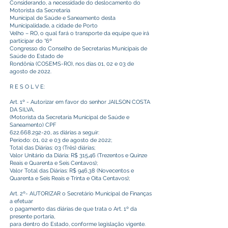
Considerando, a necessidade do deslocamento do
Motorista da Secretaria
Municipal de Saúde e Saneamento desta
Municipalidade, a cidade de Porto
Velho – RO, o qual fará o transporte da equipe que irá
participar do “6º
Congresso do Conselho de Secretarias Municipais de
Saúde do Estado de
Rondônia (COSEMS-RO), nos dias 01, 02 e 03 de
agosto de 2022.
R E S O L V E:
Art. 1º - Autorizar em favor do senhor JAILSON COSTA
DA SILVA,
(Motorista da Secretaria Municipal de Saúde e
Saneamento) CPF
622.668.292-20
, as diárias a seguir:
Período: 01, 02 e 03 de agosto de 2022;
Total das Diárias: 03 (Três) diárias;
Valor Unitário da Diária: R$ 315,46 (Trezentos e Quinze
Reais e Quarenta e Seis Centavos);
Valor Total das Diárias: R$ 946,38 (Novecentos e
Quarenta e Seis Reais e Trinta e Oita Centavos);
Art. 2º- AUTORIZAR o Secretário Municipal de Finanças
a efetuar
o pagamento das diárias de que trata o Art. 1º da
presente portaria,
para dentro do Estado, conforme legislação vigente.