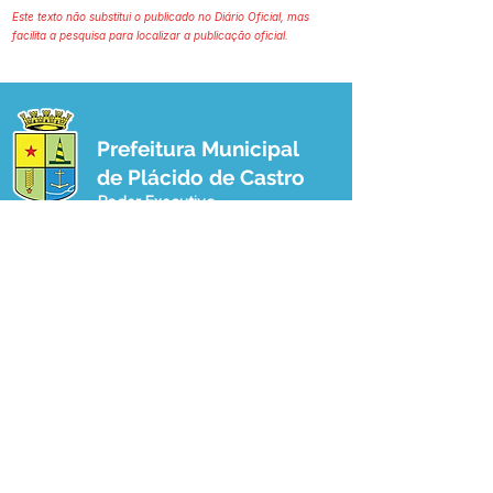
Este texto não substitui o publicado no Diário Oficial, mas
facilita a pesquisa para localizar a publicação oficial.
Prefeitura Municipal
de Plácido de Castro
Poder Executivo
SERVIÇO DE ATENDIMENTO AO 
CIDADÃO (SIC) E OUVIDORIA
Prefeitura de Plácido de Castro - Estado 
do Acre
CNPJ 04.076.733/0001-60
💻Acesso online: 
SIC 
| 
Fale Conosco
 | 
Ouvidoria
 | 
Portal de Transparência
 | 
Mapa do Site