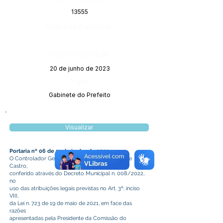
13555
Página da Publicação:
Data da Publicação:
20 de junho de 2023
Órgão:
Gabinete do Prefeito
Visualizar
Portaria nº 06 de 19 de junho de 2023.
O Controlador Geral do Município de Plácido de
Castro,
conferido através do Decreto Municipal n. 008/2022,
no
uso das atribuições legais previstas no Art. 3º, inciso
VIII,
da Lei n. 723 de 19 de maio de 2021, em face das
razões
apresentadas pela Presidente da Comissão do