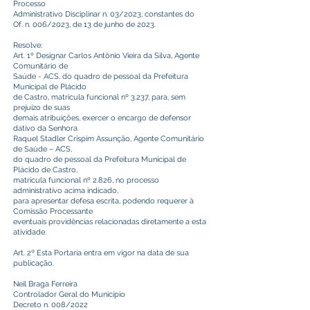
Processo
Administrativo Disciplinar n. 03/2023, constantes do
Of. n. 006/2023, de 13 de junho de 2023.
Resolve:
Art. 1º Designar Carlos Antônio Vieira da Silva, Agente
Comunitário de
Saúde - ACS, do quadro de pessoal da Prefeitura
Municipal de Plácido
de Castro, matrícula funcional nº 3.237, para, sem
prejuízo de suas
demais atribuições, exercer o encargo de defensor
dativo da Senhora
Raquel Stadler Crispim Assunção, Agente Comunitário
de Saúde – ACS,
do quadro de pessoal da Prefeitura Municipal de
Plácido de Castro,
matrícula funcional nº 2.826, no processo
administrativo acima indicado,
para apresentar defesa escrita, podendo requerer à
Comissão Processante
eventuais providências relacionadas diretamente a esta
atividade.
Art. 2º Esta Portaria entra em vigor na data de sua
publicação.
Neil Braga Ferreira
Controlador Geral do Município
Decreto n. 008/2022