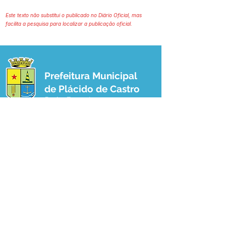
Este texto não substitui o publicado no Diário Oficial, mas
facilita a pesquisa para localizar a publicação oficial.
Prefeitura Municipal
de Plácido de Castro
Poder Executivo
SERVIÇO DE ATENDIMENTO AO 
CIDADÃO (SIC) E OUVIDORIA
Prefeitura de Plácido de Castro - Estado 
do Acre
CNPJ 04.076.733/0001-60
💻Acesso online: 
SIC 
| 
Fale Conosco
 | 
Ouvidoria
 | 
Portal de Transparência
 | 
Mapa do Site