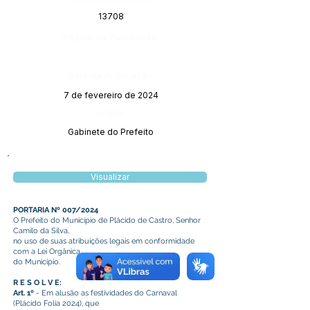
13708
Página da Publicação:
Data da Publicação:
7 de fevereiro de 2024
Órgão:
Gabinete do Prefeito
Visualizar
PORTARIA Nº 007/2024
O Prefeito do Município de Plácido de Castro, Senhor
Camilo da Silva,
no uso de suas atribuições legais em conformidade
com a Lei Orgânica
do Município.
R E S O L V E:
Art. 1º
- Em alusão as festividades do Carnaval
(Plácido Folia 2024), que