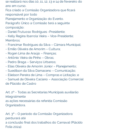
se realizará nos dias 10, 11, 12, 13 e 14 de fevereiro do
ano em curso.
Fica criado a Comissão Organizadora que ficará
responsável por todo
Planejamento e Organização do Evento.
Parágrafo Único a Comissão terá a seguinte
composição:
- Daniel Frutuoso Rodrigues -Presidente;
- Kelly Regina Ibarrola Vieira – Vice-Presidente;
Membros:
- Francimar Rodrigues da Silva – Câmara Municipal;
- Emilio Oliveira de Amorim – Cultura;
- Rogen Lima de Araújo – Finanças;
- Antônio Vieira de Pinho – Obras;
- Pedro Braga – Serviços Urbanos;
- Elias Oliveira de Amorim Júnior – Planejamento;
- Suedilson da Silva Damaceno – Comunicação;
- Elielson Pereira de Lima – Compras e Licitação; e
- Samuel de Oliveira Caciano – Associação Comercial
de Plácido de Castro
Art. 2º - Todas as Secretarias Municipais auxiliarão
integralmente
as ações necessárias da referida Comissão
Organizadora.
Art. 3º - O período da Comissão Organizadora
perdurará até
a conclusão final dos trabalhos do Carnaval (Plácido
Folia 2024).