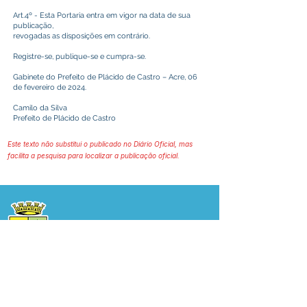
Art.4º - Esta Portaria entra em vigor na data de sua
publicação,
revogadas as disposições em contrário.
Registre-se, publique-se e cumpra-se.
Gabinete do Prefeito de Plácido de Castro – Acre, 06
de fevereiro de 2024.
Camilo da Silva
Prefeito de Plácido de Castro
Este texto não substitui o publicado no Diário Oficial, mas
facilita a pesquisa para localizar a publicação oficial.
Prefeitura Municipal
de Plácido de Castro
Poder Executivo
SERVIÇO DE ATENDIMENTO AO 