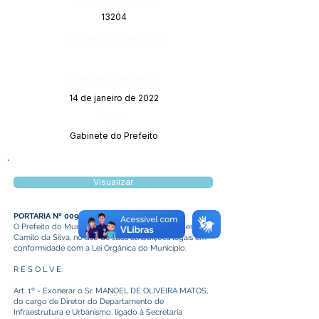
13204
Página da Publicação:
Data da Publicação:
14 de janeiro de 2022
Órgão:
Gabinete do Prefeito
Visualizar
PORTARIA Nº 009/2022
O Prefeito do Município de Plácido de Castro, Senhor
Camilo da Silva, no uso de suas atribuições legais em
conformidade com a Lei Orgânica do Município.
R E S O L V E:
Art. 1º - Exonerar o Sr. MANOEL DE OLIVEIRA MATOS,
do cargo de Diretor do Departamento de
Infraestrutura e Urbanismo, ligado à Secretaria