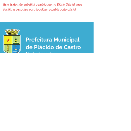
Este texto não substitui o publicado no Diário Oficial, mas
facilita a pesquisa para localizar a publicação oficial.
Prefeitura Municipal
de Plácido de Castro
Poder Executivo
SERVIÇO DE ATENDIMENTO AO 
CIDADÃO (SIC) E OUVIDORIA
Prefeitura de Plácido de Castro - Estado 
do Acre
CNPJ 04.076.733/0001-60
💻Acesso online: 
SIC 
| 
Fale Conosco
 | 
Ouvidoria
 | 
Portal de Transparência
 | 
Mapa do Site