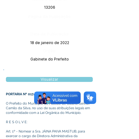
13206
Página da Publicação:
Data da Publicação:
18 de janeiro de 2022
Órgão:
Gabinete do Prefeito
Visualizar
PORTARIA Nº 017/2022
O Prefeito do Município de Plácido de Castro, Senhor
Camilo da Silva, no uso de suas atribuições legais em
conformidade com a Lei Orgânica do Município.
R E S O L V E:
Art. 1º - Nomear a Sra. JÁINA PAIVA MASTUB, para
exercer o cargo de Diretora Administrativa da