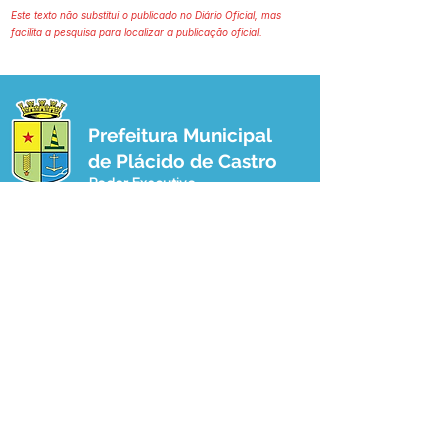
Este texto não substitui o publicado no Diário Oficial, mas
facilita a pesquisa para localizar a publicação oficial.
Prefeitura Municipal
de Plácido de Castro
Poder Executivo
SERVIÇO DE ATENDIMENTO AO 
CIDADÃO (SIC) E OUVIDORIA
Prefeitura de Plácido de Castro - Estado 
do Acre
CNPJ 04.076.733/0001-60
💻Acesso online: 
SIC 
| 
Fale Conosco
 | 
Ouvidoria
 | 
Portal de Transparência
 | 
Mapa do Site