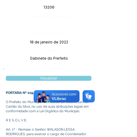
13206
Página da Publicação:
Data da Publicação:
18 de janeiro de 2022
Órgão:
Gabinete do Prefeito
Visualizar
PORTARIA Nº 019/2022
O Prefeito do Município de Plácido de Castro, Senhor
Camilo da Silva, no uso de suas atribuições legais em
conformidade com a Lei Orgânica do Município.
R E S O L V E:
Art. 1º - Nomear o Senhor WALASON LESSA
RODRIGUES, para exercer o cargo de Coordenador