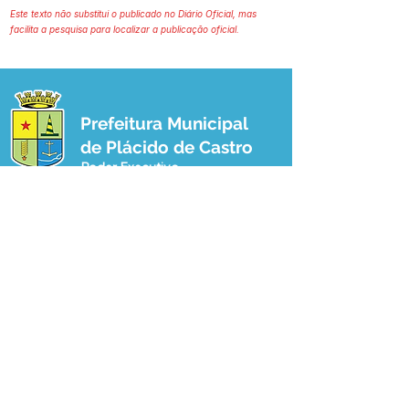
Este texto não substitui o publicado no Diário Oficial, mas
facilita a pesquisa para localizar a publicação oficial.
Prefeitura Municipal
de Plácido de Castro
Poder Executivo
SERVIÇO DE ATENDIMENTO AO 
CIDADÃO (SIC) E OUVIDORIA
Prefeitura de Plácido de Castro - Estado 
do Acre
CNPJ 04.076.733/0001-60
💻Acesso online: 
SIC 
| 
Fale Conosco
 | 
Ouvidoria
 | 
Portal de Transparência
 | 
Mapa do Site