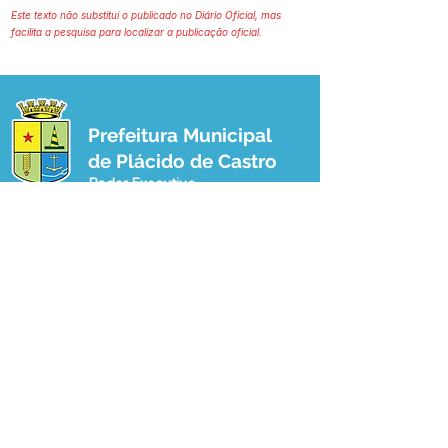
Este texto não substitui o publicado no Diário Oficial, mas
facilita a pesquisa para localizar a publicação oficial.
Prefeitura Municipal
de Plácido de Castro
Poder Executivo
SERVIÇO DE ATENDIMENTO AO 
CIDADÃO (SIC) E OUVIDORIA
Prefeitura de Plácido de Castro - Estado 
do Acre
CNPJ 04.076.733/0001-60
💻Acesso online: 
SIC 
| 
Fale Conosco
 | 
Ouvidoria
 | 
Portal de Transparência
 | 
Mapa do Site