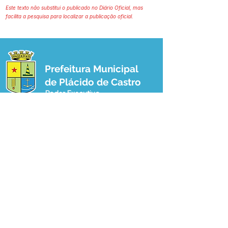
Este texto não substitui o publicado no Diário Oficial, mas
facilita a pesquisa para localizar a publicação oficial.
Prefeitura Municipal
de Plácido de Castro
Poder Executivo
SERVIÇO DE ATENDIMENTO AO 
CIDADÃO (SIC) E OUVIDORIA
Prefeitura de Plácido de Castro - Estado 
do Acre
CNPJ 04.076.733/0001-60
💻Acesso online: 
SIC 
| 
Fale Conosco
 | 
Ouvidoria
 | 
Portal de Transparência
 | 
Mapa do Site