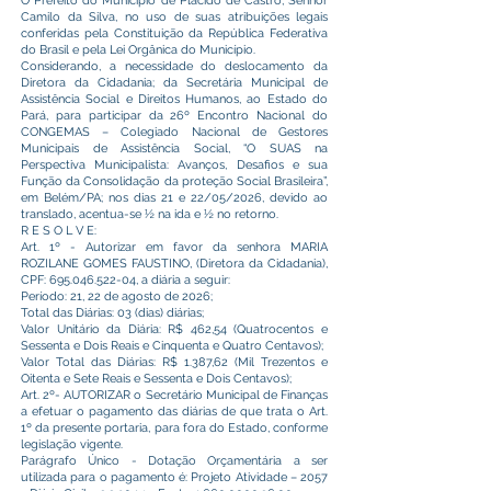
O Prefeito do Município de Plácido de Castro, Senhor
Camilo da Silva, no uso de suas atribuições legais
conferidas pela Constituição da República Federativa
do Brasil e pela Lei Orgânica do Município.
Considerando, a necessidade do deslocamento da
Diretora da Cidadania; da Secretária Municipal de
Assistência Social e Direitos Humanos, ao Estado do
Pará, para participar da 26º Encontro Nacional do
CONGEMAS – Colegiado Nacional de Gestores
Municipais de Assistência Social, “O SUAS na
Perspectiva Municipalista: Avanços, Desafios e sua
Função da Consolidação da proteção Social Brasileira”,
em Belém/PA; nos dias 21 e 22/05/2026, devido ao
translado, acentua-se ½ na ida e ½ no retorno.
R E S O L V E:
Art. 1º - Autorizar em favor da senhora MARIA
ROZILANE GOMES FAUSTINO, (Diretora da Cidadania),
CPF:
695.046.522-04
, a diária a seguir:
Período: 21, 22 de agosto de 2026;
Total das Diárias: 03 (dias) diárias;
Valor Unitário da Diária: R$ 462,54 (Quatrocentos e
Sessenta e Dois Reais e Cinquenta e Quatro Centavos);
Valor Total das Diárias: R$ 1.387,62 (Mil Trezentos e
Oitenta e Sete Reais e Sessenta e Dois Centavos);
Art. 2º- AUTORIZAR o Secretário Municipal de Finanças
a efetuar o pagamento das diárias de que trata o Art.
1º da presente portaria, para fora do Estado, conforme
legislação vigente.
Parágrafo Único - Dotação Orçamentária a ser
utilizada para o pagamento é: Projeto Atividade – 2057