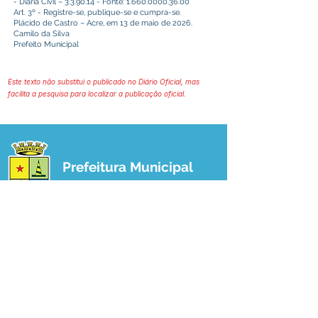
- Diária Civil – 3.3.90.14 - Fonte:
1.660.0000.36.00
Art. 3º - Registre-se, publique-se e cumpra-se.
Plácido de Castro – Acre, em 13 de maio de 2026.
Camilo da Silva
Prefeito Municipal
Este texto não substitui o publicado no Diário Oficial, mas
facilita a pesquisa para localizar a publicação oficial.
Prefeitura Municipal
de Plácido de Castro
Poder Executivo
SERVIÇO DE ATENDIMENTO AO 
CIDADÃO (SIC) E OUVIDORIA
Prefeitura de Plácido de Castro - Estado 
do Acre
CNPJ 04.076.733/0001-60