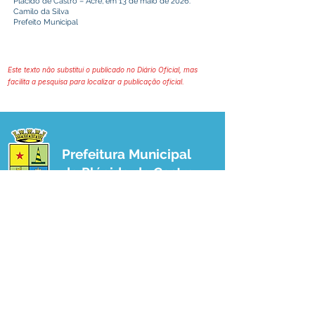
Plácido de Castro – Acre, em 13 de maio de 2026.
Camilo da Silva
Prefeito Municipal
Este texto não substitui o publicado no Diário Oficial, mas
facilita a pesquisa para localizar a publicação oficial.
Prefeitura Municipal
de Plácido de Castro
Poder Executivo
SERVIÇO DE ATENDIMENTO AO 
CIDADÃO (SIC) E OUVIDORIA
Prefeitura de Plácido de Castro - Estado 
do Acre
CNPJ 04.076.733/0001-60