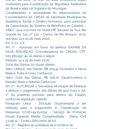
conferidas pela Constituição da República Federativa
do Brasil e pela Lei Orgânica do Município.
Considerando, a necessidade do deslocamento da
Coordenadora do CREAS da Secretaria Municipal de
Assistência Social e Direitos Humanos, para participar
da Capacitação do Sistema de Benefícios ao Cidadão -
SIBEC, que ocorrerá no Hotel Diff, Situado na Rua Rio
Grande do Sul, nº 332 – Centro de Rio Branco/ Acre,
nos dias: 14 e 15 de maio 2026.
R E S O L V E:
Art. 1º - Autorizar em favor da senhora DAYANE DA
SILVA ASSUNÇÃO, (Coordenadora do CREAS), CPF:
025.385.552-44
, as diárias a seguir:
Período: 14 e 15 de maio 2026;
Total das Diárias: 02 (duas) diárias;
Valor Unitário das Diárias: R$ 209,35 (Duzentos e Nove
Reais e Trinta e Cinco Centavos);
Valor Total das Diárias: R$ 418,70 (Quatrocentos e
Dezoito Reais e Setenta Centavos);
Art. 2º- AUTORIZAR o Secretário Municipal de Finanças
a efetuar o pagamento das diárias de que trata o Art.
1º da presente portaria, para dentro do Estado,
conforme legislação vigente.
Parágrafo Único - Dotação Orçamentária a ser
utilizada para o pagamento é: Classificação de
Despesas:
07.08.244.15.2052
– Serviço de Proteção
Social Especial Média Complexidade - Diária Civil
3.3.90.14 – Fonte
1.660.0000.36.00
.
Art. 3º - Registre-se, publique-se e cumpra-se.