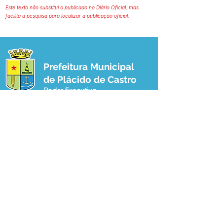
Este texto não substitui o publicado no Diário Oficial, mas
facilita a pesquisa para localizar a publicação oficial.
Prefeitura Municipal
de Plácido de Castro
Poder Executivo
SERVIÇO DE ATENDIMENTO AO 
CIDADÃO (SIC) E OUVIDORIA
Prefeitura de Plácido de Castro - Estado 
do Acre
CNPJ 04.076.733/0001-60
💻Acesso online: 
SIC 
| 
Fale Conosco
 | 
Ouvidoria
 | 
Portal de Transparência
 | 
Mapa do Site