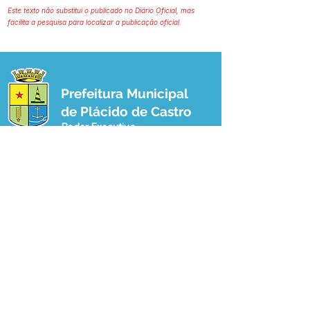
Este texto não substitui o publicado no Diário Oficial, mas
facilita a pesquisa para localizar a publicação oficial.
Prefeitura Municipal
de Plácido de Castro
Poder Executivo
SERVIÇO DE ATENDIMENTO AO 
CIDADÃO (SIC) E OUVIDORIA
Prefeitura de Plácido de Castro - Estado 
do Acre
CNPJ 04.076.733/0001-60
💻Acesso online: 
SIC 
| 
Fale Conosco
 | 
Ouvidoria
 | 
Portal de Transparência
 | 
Mapa do Site