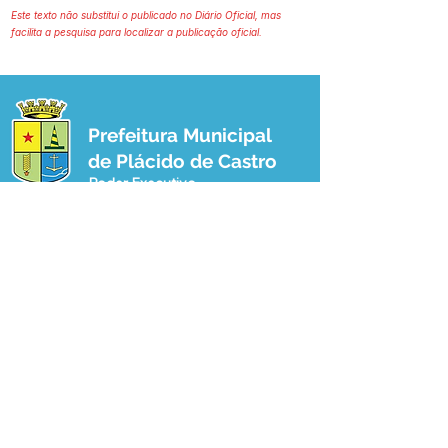
Este texto não substitui o publicado no Diário Oficial, mas
facilita a pesquisa para localizar a publicação oficial.
Prefeitura Municipal
de Plácido de Castro
Poder Executivo
SERVIÇO DE ATENDIMENTO AO 
CIDADÃO (SIC) E OUVIDORIA
Prefeitura de Plácido de Castro - Estado 
do Acre
CNPJ 04.076.733/0001-60
💻Acesso online: 
SIC 
| 
Fale Conosco
 | 
Ouvidoria
 | 
Portal de Transparência
 | 
Mapa do Site