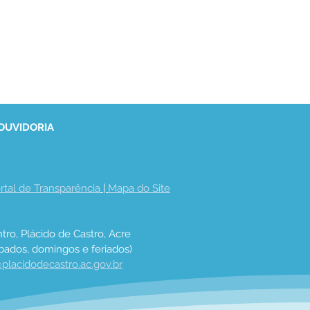
 OUVIDORIA
rtal de Transparência
 | 
Mapa do Site
tro, Plácido de Castro, Acre
bados, domingos e feriados)
placidodecastro.ac.gov.br