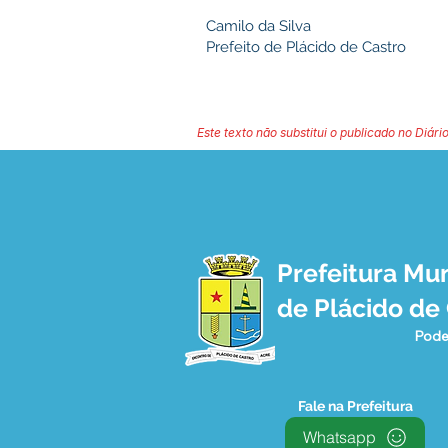
Camilo da Silva
Prefeito de Plácido de Castro
Este texto não substitui o publicado no Diário
Prefeitura Mun
de Plácido de
Pode
Fale na Prefeitura
Whatsapp