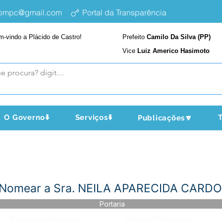
epmpc@gmail.com
Portal da Transparência
m-vindo a Plácido de Castro!
Prefeito
Camilo Da Silva (PP)
Vice
Luiz Americo Hasimoto
O Governo⬇️
Serviços⬇️
T
Publicações🔽
- Nomear a Sra. NEILA APARECIDA CARD
Portaria
Página da Publicação:
Data da Publicação: