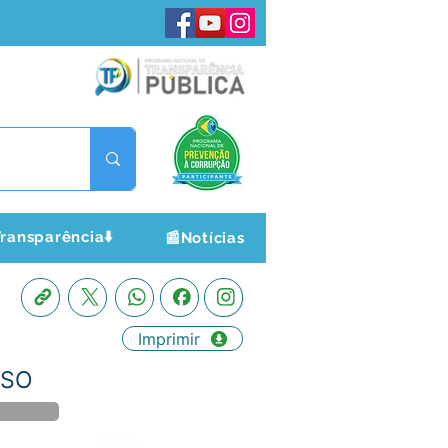
ransparência⬇️
📰Notícias
Imprimir
OSO
Órgão: