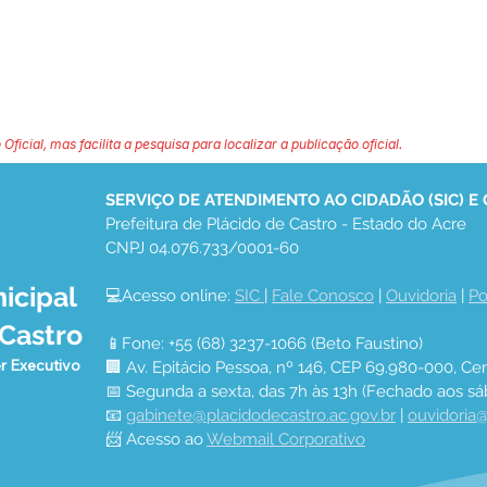
 Oficial, mas facilita a pesquisa para localizar a publicação oficial.
SERVIÇO DE ATENDIMENTO AO CIDADÃO (SIC) E
Prefeitura de Plácido de Castro - Estado do Acre
CNPJ 04.076.733/0001-60
icipal
💻Acesso online: 
SIC 
| 
Fale Conosco
 | 
Ouvidoria
 | 
Po
 Castro
📱Fone: +55 (68) 3237-1066 (Beto Faustino)
r Executivo
🏢 Av. Epitácio Pessoa, nº 146, CEP 69.980-000, Cen
📅 Segunda a sexta, das 7h às 13h (Fechado aos sá
📧 
gabinete@placidodecastro.ac.gov.br
 | 
ouvidoria@
📨 Acesso ao 
Webmail Corporativo