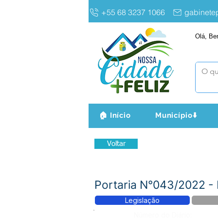
+55 68 3237 1066
gabinet
Olá, Be
🏠 Início
Município⬇️
Voltar
Portaria N°043/2022 
Legislação
Número do Diário: