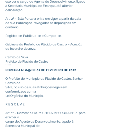
exercer o cargo de Agente de Desenvolvimento, ligado
à Secretaria Municipal de Finanças, até ulterior
deliberação.
Art. 2º - Esta Portaria entra em vigor a partir da data
de sua Publicação, revogadas as disposições em
contrário.
Registre-se, Publique-se e Cumpra-se.
Gabinete do Prefeito de Plácido de Castro – Acre, 01
de fevereiro de 2022.
Camilo da Silva
Prefeito de Plácido de Castro
*****
PORTARIA N° 049 DE 01 DE FEVEREIRO DE 2022
O Prefeito do Município de Plácido de Castro, Senhor
Camilo da
Silva, no uso de suas atribuições legais em
conformidade com a
Lei Orgânica do Município.
R E S O L V E:
Art. 1º - Nomear a Sra. MICHELA MESQUITA NERI, para
exercer o
cargo de Agente de Desenvolvimento, ligado à
Secretaria Municipal de