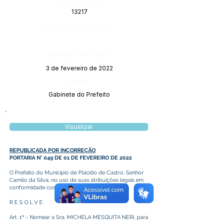
13217
Página da Publicação:
Data da Publicação:
3 de fevereiro de 2022
Órgão:
Gabinete do Prefeito
Visualizar
REPUBLICADA POR INCORREÇÃO
PORTARIA N° 049 DE 01 DE FEVEREIRO DE 2022
O Prefeito do Município de Plácido de Castro, Senhor
Camilo da Silva, no uso de suas atribuições legais em
conformidade com a Lei Orgânica do Município.
R E S O L V E:
Art. 1º - Nomear a Sra. MICHELA MESQUITA NERI, para