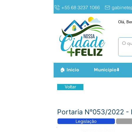
+55 68 3237 1066
gabinet
Olá, Be
🏠 Início
Município⬇️
Voltar
Portaria N°053/2022 
Legislação
Número do Diário: