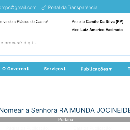
epmpc@gmail.com
Portal da Transparência
m-vindo a Plácido de Castro!
Prefeito
Camilo Da Silva (PP)
Vice
Luiz Americo Hasimoto
O Governo⬇️
Serviços⬇️
T
Publicações🔽
- Nomear a Senhora RAIMUNDA JOCINEI
Portaria
Página da Publicação:
Data da Publicação: