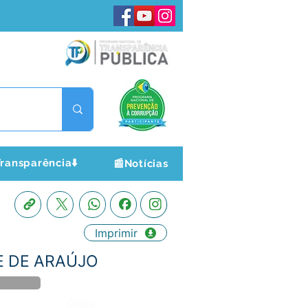
ransparência⬇️
📰Notícias
Imprimir
DE DE ARAÚJO
Órgão: