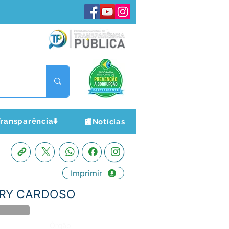
ransparência⬇️
📰Notícias
Imprimir
 NERY CARDOSO
Órgão: