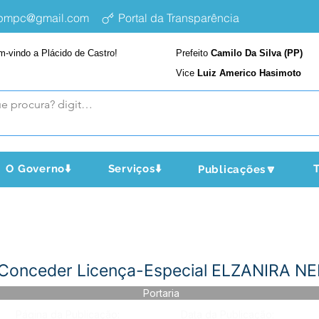
epmpc@gmail.com
Portal da Transparência
m-vindo a Plácido de Castro!
Prefeito
Camilo Da Silva (PP)
Vice
Luiz Americo Hasimoto
O Governo⬇️
Serviços⬇️
T
Publicações🔽
- Conceder Licença-Especial ELZANIRA
Portaria
Página da Publicação:
Data da Publicação: