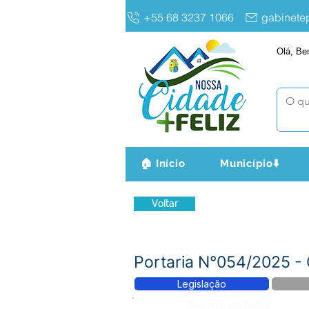
+55 68 3237 1066
gabinet
Olá, Be
🏠 Início
Município⬇️
Voltar
Portaria N°054/2025 
Legislação
Número do Diário: