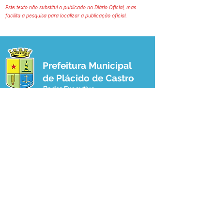
Este texto não substitui o publicado no Diário Oficial, mas
facilita a pesquisa para localizar a publicação oficial.
Prefeitura Municipal
de Plácido de Castro
Poder Executivo
SERVIÇO DE ATENDIMENTO AO 
CIDADÃO (SIC) E OUVIDORIA
Prefeitura de Plácido de Castro - Estado 
do Acre
CNPJ 04.076.733/0001-60
💻Acesso online: 
SIC 
| 
Fale Conosco
 | 
Ouvidoria
 | 
Portal de Transparência
 | 
Mapa do Site