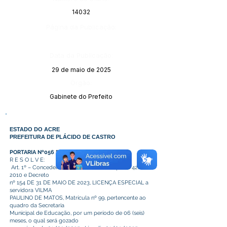
14032
Página da Publicação:
Data da Publicação:
29 de maio de 2025
Órgão:
Gabinete do Prefeito
ESTADO DO ACRE
PREFEITURA DE PLÁCIDO DE CASTRO
PORTARIA Nº056 DE 16 DE MAIO DE 2025.
R E S O L V E:
Art. 1º – Conceder baseado na Lei Municipal n° 421 de
2010 e Decreto
nº 154 DE 31 DE MAIO DE 2023, LICENÇA ESPECIAL a
servidora VILMA
PAULINO DE MATOS, Matrícula nº 99, pertencente ao
quadro da Secretaria
Municipal de Educação, por um período de 06 (seis)
meses, o qual será gozado