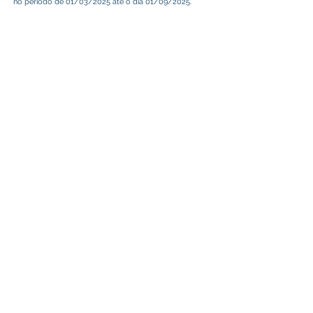
no período de 01/03/2025 até o dia 01/09/2025.