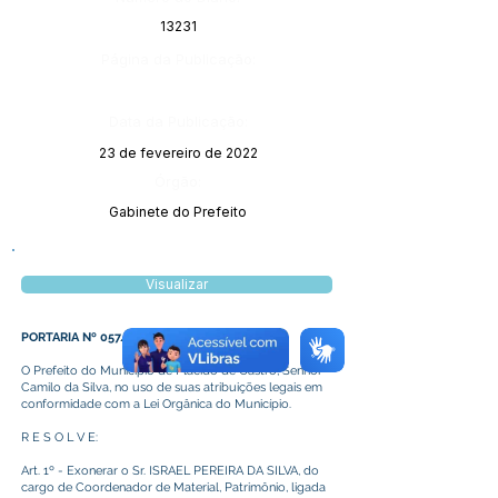
13231
Página da Publicação:
Data da Publicação:
23 de fevereiro de 2022
Órgão:
Gabinete do Prefeito
Visualizar
PORTARIA Nº 057/2022
O Prefeito do Município de Plácido de Castro, Senhor
Camilo da Silva, no uso de suas atribuições legais em
conformidade com a Lei Orgânica do Município.
R E S O L V E:
Art. 1º - Exonerar o Sr. ISRAEL PEREIRA DA SILVA, do
cargo de Coordenador de Material, Patrimônio, ligada