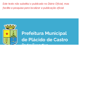
Este texto não substitui o publicado no Diário Oficial, mas
facilita a pesquisa para localizar a publicação oficial.
Prefeitura Municipal
de Plácido de Castro
Poder Executivo
SERVIÇO DE ATENDIMENTO AO 
CIDADÃO (SIC) E OUVIDORIA
Prefeitura de Plácido de Castro - Estado 
do Acre
CNPJ 04.076.733/0001-60
💻Acesso online: 
SIC 
| 
Fale Conosco
 | 
Ouvidoria
 | 
Portal de Transparência
 | 
Mapa do Site