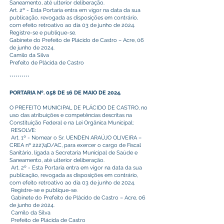
Saneamento, até ulterior deliberação.
Art. 2º - Esta Portaria entra em vigor na data da sua
publicação, revogada as disposições em contrário,
com efeito retroativo ao dia 03 de junho de 2024.
Registre-se e publique-se.
Gabinete do Prefeito de Plácido de Castro – Acre, 06
de junho de 2024.
Camilo da Silva
Prefeito de Plácida de Castro
**********
PORTARIA Nº. 058 DE 16 DE MAIO DE 2024.
O PREFEITO MUNICIPAL DE PLÁCIDO DE CASTRO, no
uso das atribuições e competências descritas na
Constituição Federal e na Lei Orgânica Municipal;
RESOLVE:
Art. 1º - Nomear o Sr. UENDEN ARAÚJO OLIVEIRA –
CREA nº 22274D/AC, para exercer o cargo de Fiscal
Sanitário, ligada a Secretaria Municipal de Saúde e
Saneamento, até ulterior deliberação.
Art. 2º - Esta Portaria entra em vigor na data da sua
publicação, revogada as disposições em contrário,
com efeito retroativo ao dia 03 de junho de 2024.
Registre-se e publique-se.
Gabinete do Prefeito de Plácido de Castro – Acre, 06
de junho de 2024.
Camilo da Silva
Prefeito de Plácida de Castro