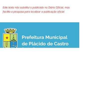
Este texto não substitui o publicado no Diário Oficial, mas
facilita a pesquisa para localizar a publicação oficial.
Prefeitura Municipal
de Plácido de Castro
Poder Executivo
SERVIÇO DE ATENDIMENTO AO 
CIDADÃO (SIC) E OUVIDORIA
Prefeitura de Plácido de Castro - Estado 
do Acre
CNPJ 04.076.733/0001-60
💻Acesso online: 
SIC 
| 
Fale Conosco
 | 
Ouvidoria
 | 
Portal de Transparência
 | 
Mapa do Site