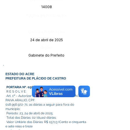
14008
Página da Publicação:
Data da Publicação:
24 de abril de 2025
Órgão:
Gabinete do Prefeito
ESTADO DO ACRE
PREFEITURA DE PLÁCIDO DE CASTRO
PORTARIA Nº. 058 DE 23 DE ABRIL DE 2025
R E S O L V E:
Art. 1º - Autorizar em favor do senhor JANILSON DE
PAIVA ARAUJO, CPF:
018.956.972-71
: as diárias a seguir para fora do
municipio:
Período: 23, 24 de abril de 2025;
Total das Diárias: 02 (duas) diárias;
Valor Unitário das Diárias: R$ 157,13 (Cento e cinquenta
e sete reias e treze