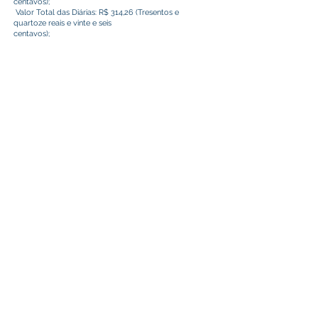
centavos);
Valor Total das Diárias: R$ 314,26 (Tresentos e
quartoze reais e vinte e seis
centavos);