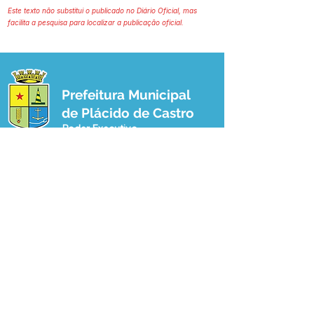
Este texto não substitui o publicado no Diário Oficial, mas
facilita a pesquisa para localizar a publicação oficial.
Prefeitura Municipal
de Plácido de Castro
Poder Executivo
SERVIÇO DE ATENDIMENTO AO 
CIDADÃO (SIC) E OUVIDORIA
Prefeitura de Plácido de Castro - Estado 
do Acre
CNPJ 04.076.733/0001-60
💻Acesso online: 
SIC 
| 
Fale Conosco
 | 
Ouvidoria
 | 
Portal de Transparência
 | 
Mapa do Site