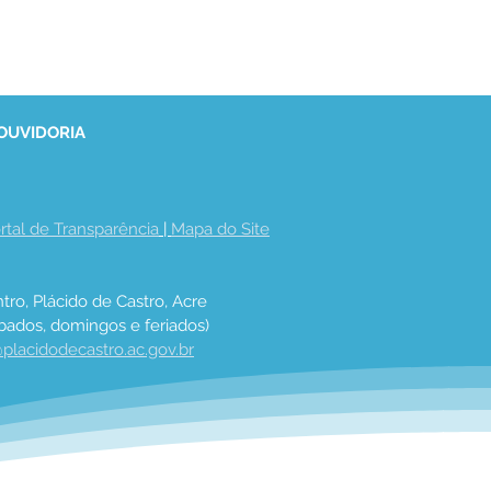
 OUVIDORIA
rtal de Transparência
 | 
Mapa do Site
tro, Plácido de Castro, Acre
bados, domingos e feriados)
placidodecastro.ac.gov.br