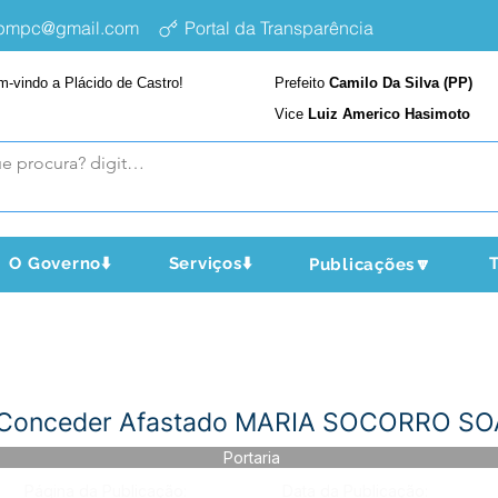
epmpc@gmail.com
Portal da Transparência
m-vindo a Plácido de Castro!
Prefeito
Camilo Da Silva (PP)
Vice
Luiz Americo Hasimoto
O Governo⬇️
Serviços⬇️
T
Publicações🔽
- Conceder Afastado MARIA SOCORRO S
Portaria
Página da Publicação:
Data da Publicação: