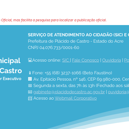
 Oficial, mas facilita a pesquisa para localizar a publicação oficial.
SERVIÇO DE ATENDIMENTO AO CIDADÃO (SIC) E
Prefeitura de Plácido de Castro - Estado do Acre
CNPJ 04.076.733/0001-60
icipal
💻Acesso online: 
SIC 
| 
Fale Conosco
 | 
Ouvidoria
 | 
Po
 Castro
📱Fone: +55 (68) 3237-1066 (Beto Faustino)
r Executivo
🏢 Av. Epitácio Pessoa, nº 146, CEP 69.980-000, Cen
📅 Segunda a sexta, das 7h às 13h (Fechado aos sá
📧 
gabinete@placidodecastro.ac.gov.br
 | 
ouvidoria@
📨 Acesso ao 
Webmail Corporativo