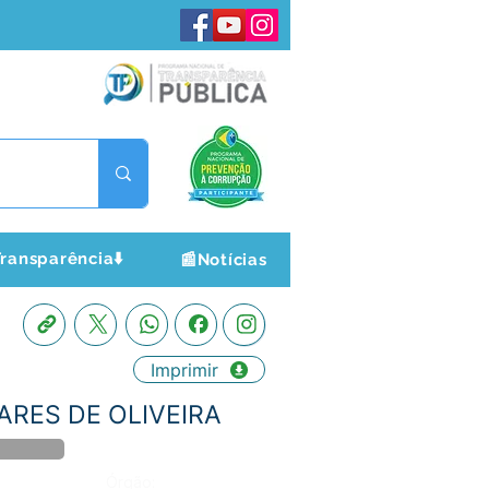
ransparência⬇️
📰Notícias
Imprimir
OARES DE OLIVEIRA
Órgão: