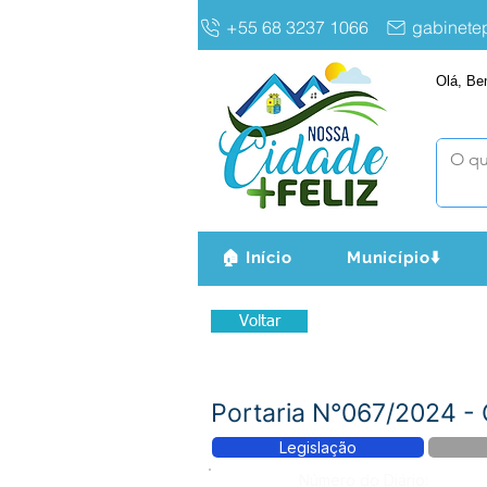
+55 68 3237 1066
gabinet
Olá, Be
🏠 Início
Município⬇️
Voltar
Portaria N°067/2024 
Legislação
Número do Diário: