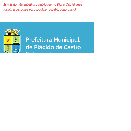
Este texto não substitui o publicado no Diário Oficial, mas
facilita a pesquisa para localizar a publicação oficial.
Prefeitura Municipal
de Plácido de Castro
Poder Executivo
SERVIÇO DE ATENDIMENTO AO 
CIDADÃO (SIC) E OUVIDORIA
Prefeitura de Plácido de Castro - Estado 
do Acre
CNPJ 04.076.733/0001-60
💻Acesso online: 
SIC 
| 
Fale Conosco
 | 
Ouvidoria
 | 
Portal de Transparência
 | 
Mapa do Site