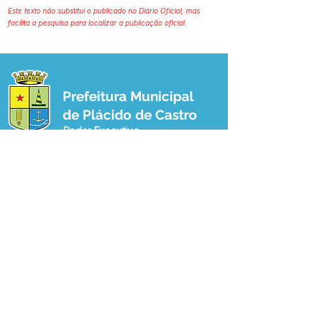
Este texto não substitui o publicado no Diário Oficial, mas
facilita a pesquisa para localizar a publicação oficial.
Prefeitura Municipal
de Plácido de Castro
Poder Executivo
SERVIÇO DE ATENDIMENTO AO 
CIDADÃO (SIC) E OUVIDORIA
Prefeitura de Plácido de Castro - Estado 
do Acre
CNPJ 04.076.733/0001-60
💻Acesso online: 
SIC 
| 
Fale Conosco
 | 
Ouvidoria
 | 
Portal de Transparência
 | 
Mapa do Site