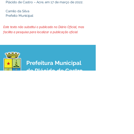
Plácido de Castro – Acre, em 17 de março de 2022.
Camilo da Silva
Prefeito Municipal
Este texto não substitui o publicado no Diário Oficial, mas
facilita a pesquisa para localizar a publicação oficial.
Prefeitura Municipal
de Plácido de Castro
Poder Executivo
SERVIÇO DE ATENDIMENTO AO 
CIDADÃO (SIC) E OUVIDORIA
Prefeitura de Plácido de Castro - Estado 
do Acre
CNPJ 04.076.733/0001-60
💻Acesso online: 
SIC 
| 
Fale Conosco
 | 