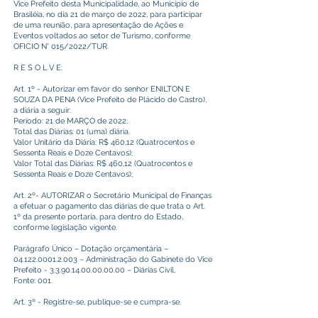
Vice Prefeito desta Municipalidade, ao Município de
Brasiléia, no dia 21 de março de 2022, para participar
de uma reunião, para apresentação de Ações e
Eventos voltados ao setor de Turismo, conforme
OFICIO N° 015/2022/TUR.
R E S O L V E:
Art. 1º - Autorizar em favor do senhor ENILTON E
SOUZA DA PENA (Vice Prefeito de Plácido de Castro),
a diária a seguir:
Período: 21 de MARÇO de 2022;
Total das Diárias: 01 (uma) diária.
Valor Unitário da Diária: R$ 460,12 (Quatrocentos e
Sessenta Reais e Doze Centavos);
Valor Total das Diárias: R$ 460,12 (Quatrocentos e
Sessenta Reais e Doze Centavos);
Art. 2º- AUTORIZAR o Secretário Municipal de Finanças
a efetuar o pagamento das diárias de que trata o Art.
1º da presente portaria, para dentro do Estado,
conforme legislação vigente.
Parágrafo Único – Dotação orçamentária –
04.122.0001.2.003
– Administração do Gabinete do Vice
Prefeito -
3.3.90.14.00.00.00.00
– Diárias Civil,
Fonte: 001.
Art. 3º - Registre-se, publique-se e cumpra-se.