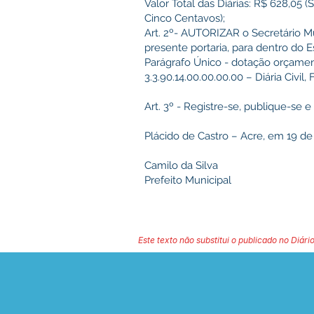
Valor Total das Diárias: R$ 628,05 (
Cinco Centavos);
Art. 2º- AUTORIZAR o Secretário Mu
presente portaria, para dentro do 
Parágrafo Único - dotação orçament
3.3.90.14.00.00.00.00 – Diária Civil,
Art. 3º - Registre-se, publique-se 
Plácido de Castro – Acre, em 19 de
Camilo da Silva
Prefeito Municipal
Este texto não substitui o publicado no Diário