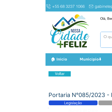
+55 68 3237 1066
gabinet
Olá, Be
🏠 Início
Município⬇️
Voltar
Portaria N°085/2023 
Legislação
Número do Diário: