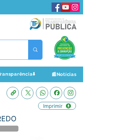
ransparência⬇️
📰Notícias
Imprimir
IREDO
Órgão: