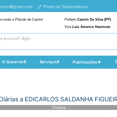
epmpc@gmail.com
Portal da Transparência
m-vindo a Plácido de Castro!
Prefeito
Camilo Da Silva (PP)
Vice
Luiz Americo Hasimoto
O Governo⬇️
Serviços⬇️
T
Publicações🔽
- Diárias a EDICARLOS SALDANHA FIGUE
Portaria
Página da Publicação:
Data da Publicação: