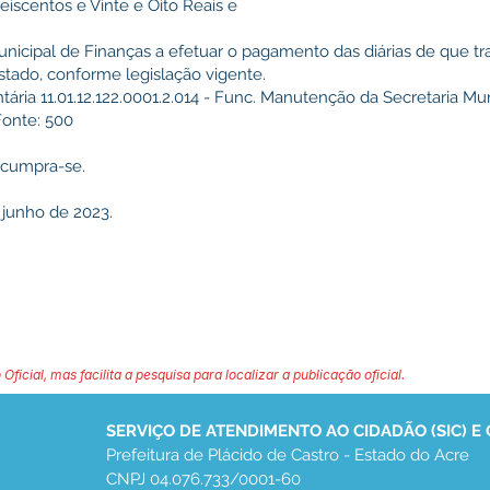
Seiscentos e Vinte e Oito Reais e
nicipal de Finanças a efetuar o pagamento das diárias de que trat
Estado, conforme legislação vigente.
ária 11.01.12.122.0001.2.014 - Func. Manutenção da Secretaria Mu
 Fonte: 500
e cumpra-se.
 junho de 2023.
 Oficial, mas facilita a pesquisa para localizar a publicação oficial.
SERVIÇO DE ATENDIMENTO AO CIDADÃO (SIC) E
Prefeitura de Plácido de Castro - Estado do Acre
CNPJ 04.076.733/0001-60