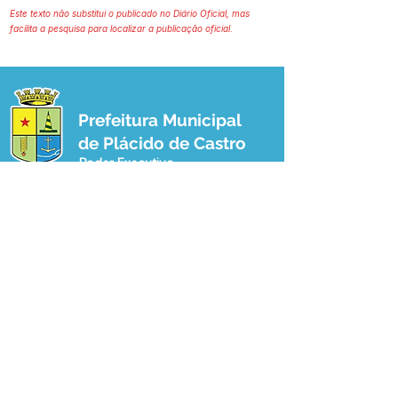
Este texto não substitui o publicado no Diário Oficial, mas
facilita a pesquisa para localizar a publicação oficial.
Prefeitura Municipal
de Plácido de Castro
Poder Executivo
SERVIÇO DE ATENDIMENTO AO 
CIDADÃO (SIC) E OUVIDORIA
Prefeitura de Plácido de Castro - Estado 
do Acre
CNPJ 04.076.733/0001-60
💻Acesso online: 
SIC 
| 
Fale Conosco
 | 
Ouvidoria
 | 
Portal de Transparência
 | 
Mapa do Site