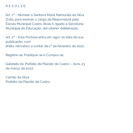
R E S O L V E:
Art. 1º - Nomear a Senhora Maria Raimunda da Silva
D’vila, para exercer o cargo de Responsável pela
Escola Municipal Castro Alves II, ligado a Secretaria
Municipal de Educação, até ulterior deliberação.
Art. 2º - Esta Portaria entra em vigor na data de sua
publicação, com
efeito retroativo a contar de 1º de fevereiro de 2022.
Registre-se, Publique-se e Cumpra-se.
Gabinete do Prefeito de Plácido de Castro – Acre, 23
de março de 2022.
Camilo da Silva
Prefeito de Plácido de Castro