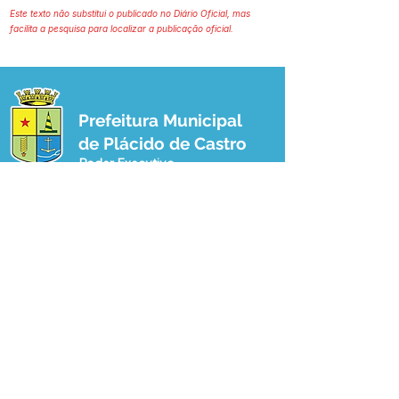
Este texto não substitui o publicado no Diário Oficial, mas
facilita a pesquisa para localizar a publicação oficial.
Prefeitura Municipal
de Plácido de Castro
Poder Executivo
SERVIÇO DE ATENDIMENTO AO 
CIDADÃO (SIC) E OUVIDORIA
Prefeitura de Plácido de Castro - Estado 
do Acre
CNPJ 04.076.733/0001-60
💻Acesso online: 
SIC 
| 
Fale Conosco
 | 
Ouvidoria
 | 
Portal de Transparência
 | 
Mapa do Site