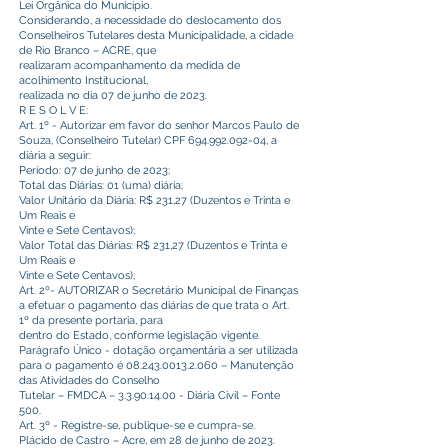
Lei Orgânica do Município.
Considerando, a necessidade do deslocamento dos
Conselheiros Tutelares desta Municipalidade, a cidade
de Rio Branco – ACRE, que
realizaram acompanhamento da medida de
acolhimento Institucional,
realizada no dia 07 de junho de 2023.
R E S O L V E:
Art. 1º - Autorizar em favor do senhor Marcos Paulo de
Souza, (Conselheiro Tutelar) CPF
694.992.092-04
, a
diária a seguir:
Período: 07 de junho de 2023;
Total das Diárias: 01 (uma) diária;
Valor Unitário da Diária: R$ 231,27 (Duzentos e Trinta e
Um Reais e
Vinte e Sete Centavos);
Valor Total das Diárias: R$ 231,27 (Duzentos e Trinta e
Um Reais e
Vinte e Sete Centavos);
Art. 2º- AUTORIZAR o Secretário Municipal de Finanças
a efetuar o pagamento das diárias de que trata o Art.
1º da presente portaria, para
dentro do Estado, conforme legislação vigente.
Parágrafo Único - dotação orçamentária a ser utilizada
para o pagamento é
08.243.0013.2.060
– Manutenção
das Atividades do Conselho
Tutelar – FMDCA –
3.3.90.14.00
- Diária Civil – Fonte
500.
Art. 3º - Registre-se, publique-se e cumpra-se.
Plácido de Castro – Acre, em 28 de junho de 2023.