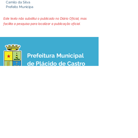
Camilo da Silva
Prefeito Municipa
Este texto não substitui o publicado no Diário Oficial, mas
facilita a pesquisa para localizar a publicação oficial.
Prefeitura Municipal
de Plácido de Castro
Poder Executivo
SERVIÇO DE ATENDIMENTO AO 
CIDADÃO (SIC) E OUVIDORIA
Prefeitura de Plácido de Castro - Estado 
do Acre
CNPJ 04.076.733/0001-60
💻Acesso online: 
SIC 
| 
Fale Conosco
 | 
Ouvidoria
 | 
Portal de Transparência
 | 