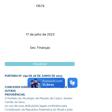
13574
Página da Publicação:
Data da Publicação:
17 de julho de 2023
Órgão:
Sec. Finanças
Visualizar
PORTARIA Nº. 092 DE 28 DE JUNHO DE 2023
CONCEDER DIÁRIA AO CONSELHEIRO TUTELAR E DÁ
OUTRAS
PROVIDÊNCIAS.
O Prefeito do Município de Plácido de Castro, Senhor
Camilo da Silva,
no uso de suas atribuições legais conferidas pela
Constituição da República Federativa do Brasil e pela