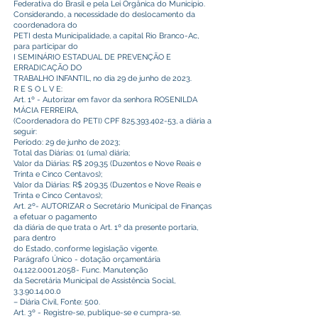
Federativa do Brasil e pela Lei Orgânica do Município.
Considerando, a necessidade do deslocamento da
coordenadora do
PETI desta Municipalidade, a capital Rio Branco-Ac,
para participar do
I SEMINÁRIO ESTADUAL DE PREVENÇÃO E
ERRADICAÇÃO DO
TRABALHO INFANTIL, no dia 29 de junho de 2023.
R E S O L V E:
Art. 1º - Autorizar em favor da senhora ROSENILDA
MÁCIA FERREIRA,
(Coordenadora do PETI) CPF
825.393.402-53
, a diária a
seguir:
Período: 29 de junho de 2023;
Total das Diárias: 01 (uma) diária;
Valor da Diárias: R$ 209,35 (Duzentos e Nove Reais e
Trinta e Cinco Centavos);
Valor da Diárias: R$ 209,35 (Duzentos e Nove Reais e
Trinta e Cinco Centavos);
Art. 2º- AUTORIZAR o Secretário Municipal de Finanças
a efetuar o pagamento
da diária de que trata o Art. 1º da presente portaria,
para dentro
do Estado, conforme legislação vigente.
Parágrafo Único - dotação orçamentária
04.122.0001.2058
- Func. Manutenção
da Secretária Municipal de Assistência Social,
3.3.90.14.00.0
– Diária Civil, Fonte: 500.
Art. 3º - Registre-se, publique-se e cumpra-se.