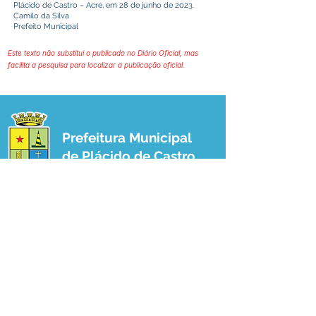
Plácido de Castro – Acre, em 28 de junho de 2023.
Camilo da Silva
Prefeito Municipal
Este texto não substitui o publicado no Diário Oficial, mas
facilita a pesquisa para localizar a publicação oficial.
Prefeitura Municipal
de Plácido de Castro
Poder Executivo
SERVIÇO DE ATENDIMENTO AO 
CIDADÃO (SIC) E OUVIDORIA
Prefeitura de Plácido de Castro - Estado 
do Acre
CNPJ 04.076.733/0001-60
💻Acesso online: 
SIC 
| 
Fale Conosco
 | 