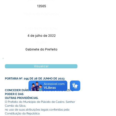
13565
Página da Publicação:
Data da Publicação:
4 de julho de 2022
Órgão:
Gabinete do Prefeito
Visualizar
PORTARIA Nº. 095 DE 28 DE JUNHO DE 2023
CONCEDER DIÁRIA A VISITADORA DO CRAS DESTE
PODER E DAS
OUTRAS PROVIDÊNCIAS.
O Prefeito do Município de Plácido de Castro, Senhor
Camilo da Silva,
no uso de suas atribuições legais conferidas pela
Constituição da República