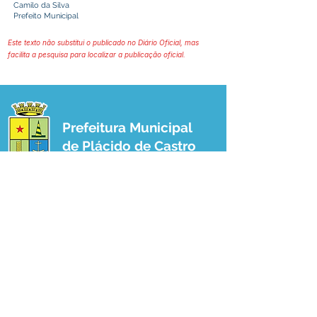
Camilo da Silva
Prefeito Municipal
Este texto não substitui o publicado no Diário Oficial, mas
facilita a pesquisa para localizar a publicação oficial.
Prefeitura Municipal
de Plácido de Castro
Poder Executivo
SERVIÇO DE ATENDIMENTO AO 
CIDADÃO (SIC) E OUVIDORIA
Prefeitura de Plácido de Castro - Estado 
do Acre
CNPJ 04.076.733/0001-60
💻Acesso online: 
SIC 
| 
Fale Conosco
 | 
Ouvidoria
 | 
Portal de Transparência
 | 