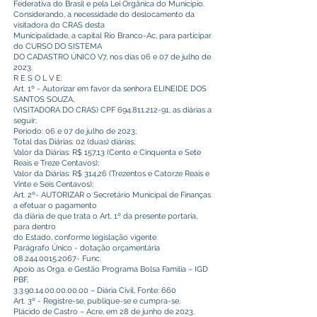
Federativa do Brasil e pela Lei Orgânica do Município.
Considerando, a necessidade do deslocamento da
visitadora do CRAS desta
Municipalidade, a capital Rio Branco-Ac, para participar
do CURSO DO SISTEMA
DO CADASTRO ÚNICO V7, nos dias 06 e 07 de julho de
2023.
R E S O L V E:
Art. 1º - Autorizar em favor da senhora ELINEIDE DOS
SANTOS SOUZA,
(VISITADORA DO CRAS) CPF
694.811.212-91
, as diárias a
seguir:
Período: 06 e 07 de julho de 2023;
Total das Diárias: 02 (duas) diárias;
Valor da Diárias: R$ 157,13 (Cento e Cinquenta e Sete
Reais e Treze Centavos);
Valor da Diárias: R$ 314,26 (Trezentos e Catorze Reais e
Vinte e Seis Centavos);
Art. 2º- AUTORIZAR o Secretário Municipal de Finanças
a efetuar o pagamento
da diária de que trata o Art. 1º da presente portaria,
para dentro
do Estado, conforme legislação vigente.
Parágrafo Único - dotação orçamentária
08.244.0015.2067
- Func.
Apoio as Orga. e Gestão Programa Bolsa Familia – IGD
PBF,
3.3.90.14.00.00.00.00
– Diária Civil, Fonte: 660
Art. 3º - Registre-se, publique-se e cumpra-se.
Plácido de Castro – Acre, em 28 de junho de 2023.