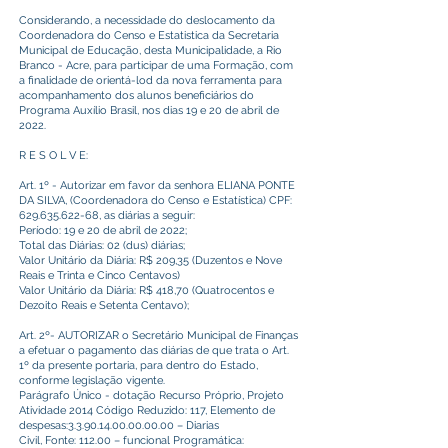
Considerando, a necessidade do deslocamento da
Coordenadora do Censo e Estatistica da Secretaria
Municipal de Educação, desta Municipalidade, a Rio
Branco - Acre, para participar de uma Formação, com
a finalidade de orientá-lod da nova ferramenta para
acompanhamento dos alunos beneficiários do
Programa Auxílio Brasil, nos dias 19 e 20 de abril de
2022.
R E S O L V E:
Art. 1º - Autorizar em favor da senhora ELIANA PONTE
DA SILVA, (Coordenadora do Censo e Estatística) CPF:
629.635.622-68
, as diárias a seguir:
Período: 19 e 20 de abril de 2022;
Total das Diárias: 02 (dus) diárias;
Valor Unitário da Diária: R$ 209,35 (Duzentos e Nove
Reais e Trinta e Cinco Centavos)
Valor Unitário da Diária: R$ 418,70 (Quatrocentos e
Dezoito Reais e Setenta Centavo);
Art. 2º- AUTORIZAR o Secretário Municipal de Finanças
a efetuar o pagamento das diárias de que trata o Art.
1º da presente portaria, para dentro do Estado,
conforme legislação vigente.
Parágrafo Único - dotação Recurso Próprio, Projeto
Atividade 2014 Código Reduzido: 117, Elemento de
despesas:
3.3.90.14.00.00.00.00
– Diarias
Civil, Fonte: 112.00 – funcional Programática: