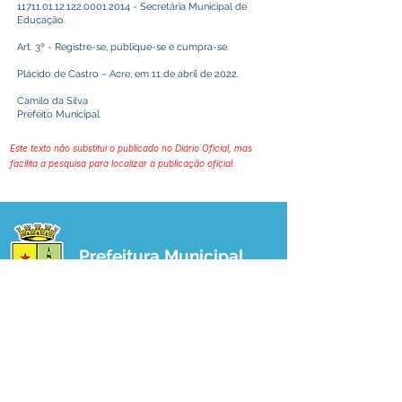
11711.01.12.122.0001
.2014 - Secretária Municipal de
Educação.
Art. 3º - Registre-se, publique-se e cumpra-se.
Plácido de Castro – Acre, em 11 de abril de 2022.
Camilo da Silva
Prefeito Municipal
Este texto não substitui o publicado no Diário Oficial, mas
facilita a pesquisa para localizar a publicação oficial.
Prefeitura Municipal
de Plácido de Castro
Poder Executivo
SERVIÇO DE ATENDIMENTO AO 
CIDADÃO (SIC) E OUVIDORIA
Prefeitura de Plácido de Castro - Estado 